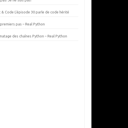
 pas! Je ne suis pas!
t & Code L'épisode 30 parle de code hérité
 premiers pas – Real Python
matage des chaînes Python – Real Python