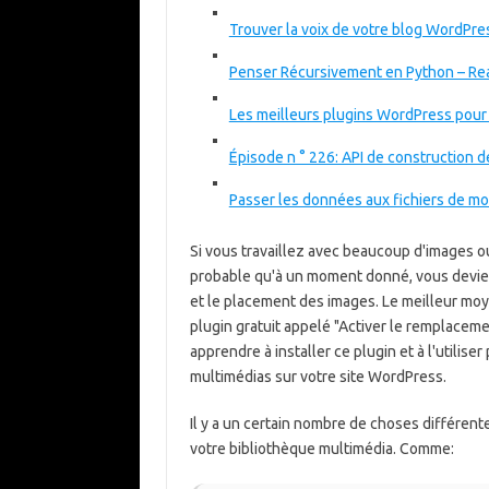
Trouver la voix de votre blog WordPre
Penser Récursivement en Python – Re
Les meilleurs plugins WordPress pour 
Épisode n ° 226: API de construction d
Passer les données aux fichiers de 
Si vous travaillez avec beaucoup d'images ou
probable qu'à un moment donné, vous deviez 
et le placement des images. Le meilleur moye
plugin gratuit appelé "Activer le remplacem
apprendre à installer ce plugin et à l'utilis
multimédias sur votre site WordPress.
Il y a un certain nombre de choses différen
votre bibliothèque multimédia. Comme: