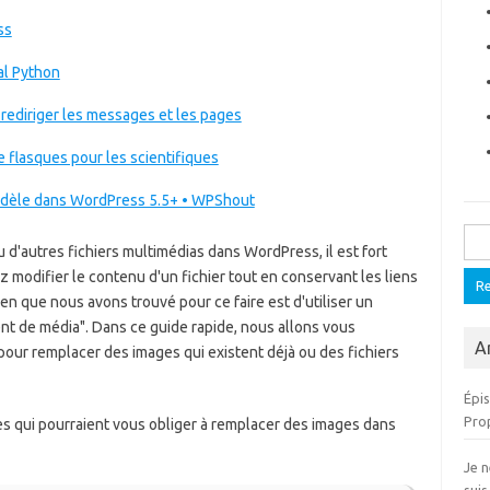
ss
al Python
rediriger les messages et les pages
e flasques pour les scientifiques
modèle dans WordPress 5.5+ • WPShout
Rech
 d'autres fichiers multimédias dans WordPress, il est fort
modifier le contenu d'un fichier tout en conservant les liens
n que nous avons trouvé pour ce faire est d'utiliser un
ent de média". Dans ce guide rapide, nous allons vous
Ar
er pour remplacer des images qui existent déjà ou des fichiers
Épi
Pro
tes qui pourraient vous obliger à remplacer des images dans
Je n