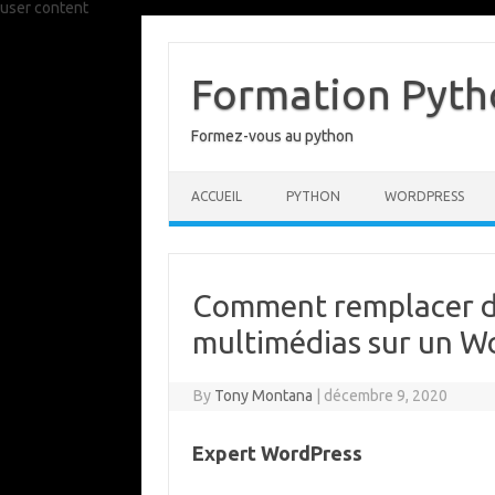
user content
Skip
to
content
Formation Pytho
Formez-vous au python
ACCUEIL
PYTHON
WORDPRESS
Comment remplacer de
multimédias sur un W
By
Tony Montana
|
décembre 9, 2020
Expert WordPress