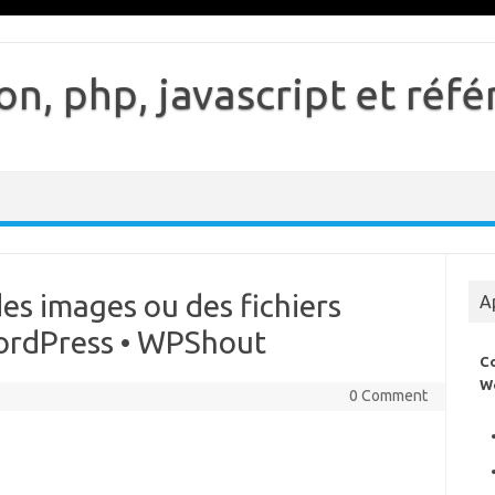
n, php, javascript et ré
s images ou des fichiers
A
ordPress • WPShout
C
W
0 Comment