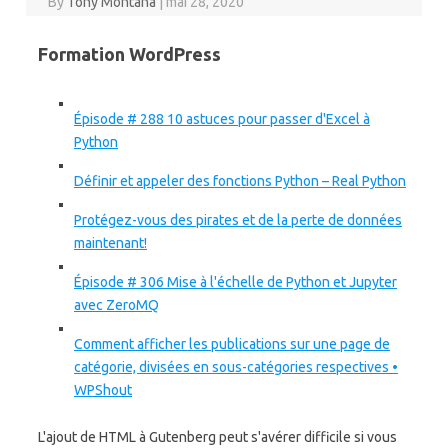
By
Tony Montana
|
mai 28, 2020
Formation WordPress
Épisode # 288 10 astuces pour passer d'Excel à
Python
Définir et appeler des fonctions Python – Real Python
Protégez-vous des pirates et de la perte de données
maintenant!
Épisode # 306 Mise à l'échelle de Python et Jupyter
avec ZeroMQ
Comment afficher les publications sur une page de
catégorie, divisées en sous-catégories respectives •
WPShout
L'ajout de HTML à Gutenberg peut s'avérer difficile si vous