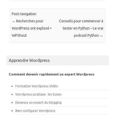
o
o
u
u
r
r
p
p
a
a
Post navigation
r
r
t
t
←
Recherches pour
Conseils pour commencer à
a
a
g
g
WordPress ont explosé •
tester en Python – Le vrai
e
e
r
r
WPShout
podcast Python
→
s
s
u
u
r
r
T
F
w
a
i
c
t
e
Apprendre Wordpress
t
b
e
o
r
o
(
k
o
(
Comment devenir rapidement un expert Wordpress
u
o
v
u
r
v
Formation Wordpress Vidéo
e
r
d
e
a
d
Wordpress pratique : les bases
n
a
s
n
Devenez un expert du blogging
u
s
n
u
e
n
Bien configurer Wordpress
n
e