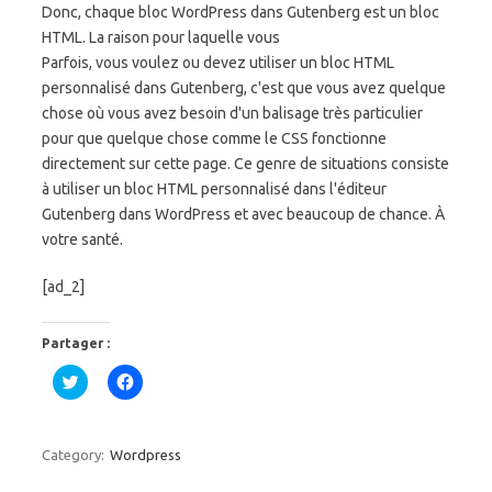
Donc, chaque bloc WordPress dans Gutenberg est un bloc
HTML. La raison pour laquelle vous
Parfois, vous voulez ou devez utiliser un bloc HTML
personnalisé dans Gutenberg, c'est que vous avez quelque
chose où vous avez besoin d'un balisage très particulier
pour que quelque chose comme le CSS fonctionne
directement sur cette page. Ce genre de situations consiste
à utiliser un bloc HTML personnalisé dans l'éditeur
Gutenberg dans WordPress et avec beaucoup de chance. À
votre santé.
[ad_2]
Partager :
C
C
l
l
i
i
q
q
u
u
e
e
Category:
Wordpress
z
z
p
p