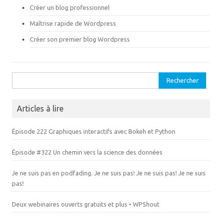
o
n
Créer un blog professionnel
u
o
v
u
e
v
Maîtrise rapide de Wordpress
l
e
l
l
Créer son premier blog Wordpress
e
l
f
e
e
f
n
e
ê
n
t
ê
Rechercher :
r
t
e
r
)
e
)
Articles à lire
Épisode 222 Graphiques interactifs avec Bokeh et Python
Épisode #322 Un chemin vers la science des données
Je ne suis pas en podfading. Je ne suis pas! Je ne suis pas! Je ne suis
pas!
Deux webinaires ouverts gratuits et plus • WPShout