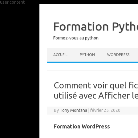
user content
Skip
to
content
Formation Pytho
Formez-vous au python
ACCUEIL
PYTHON
WORDPRESS
Comment voir quel fi
utilisé avec Afficher 
By
Tony Montana
|
février 25, 2020
Formation WordPress