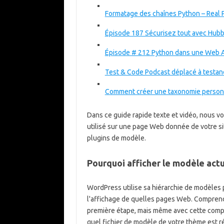
Formatage des chaînes Python – Real 
Épisode 187 Sécurisez tout avec Hub
Épisode # 212 Python dans une Web A
Test & Code Podcast déplacé à testa
Comment créer une taxonomie person
Dans ce guide rapide texte et vidéo, nous v
utilisé sur une page Web donnée de votre sit
plugins de modèle.
Pourquoi afficher le modèle actu
WordPress utilise sa hiérarchie de modèles 
l'affichage de quelles pages Web. Comprend
première étape, mais même avec cette compréh
quel fichier de modèle de votre thème est r