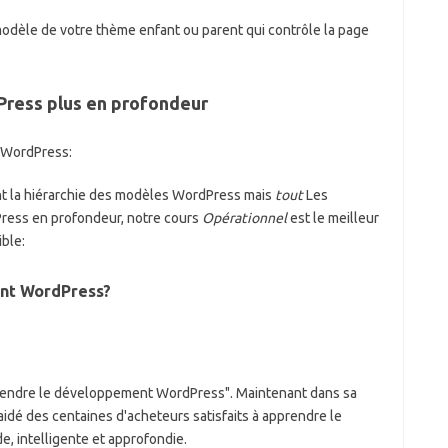
r modèle de votre thème enfant ou parent qui contrôle la page
Press plus en profondeur
s WordPress:
t la hiérarchie des modèles WordPress mais
tout
Les
ess en profondeur, notre cours
Opérationnel
est le meilleur
ble:
nt WordPress?
rendre le développement WordPress". Maintenant dans sa
a aidé des centaines d'acheteurs satisfaits à apprendre le
 intelligente et approfondie.