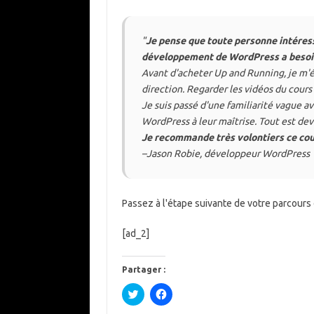
"
Je pense que toute personne intéress
développement de WordPress a besoin
Avant d'acheter Up and Running, je m'é
direction. Regarder les vidéos du cours
Je suis passé d'une familiarité vague 
WordPress à leur maîtrise. Tout est dev
Je recommande très volontiers ce co
–Jason Robie, développeur WordPress
Passez à l'étape suivante de votre parcou
[ad_2]
Partager :
C
C
l
l
i
i