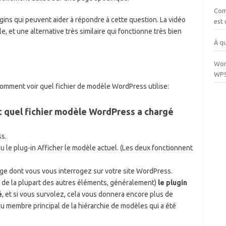
Com
gins qui peuvent aider à répondre à cette question. La vidéo
est 
e, et une alternative très similaire qui fonctionne très bien
À qu
Wor
WPS
 comment voir quel fichier de modèle WordPress utilise:
quel fichier modèle WordPress a chargé
s.
u le plug-in Afficher le modèle actuel. (Les deux fonctionnent
age dont vous vous interrogez sur votre site WordPress.
te de la plupart des autres éléments, généralement)
le plugin
é
, et si vous survolez, cela vous donnera encore plus de
du membre principal de la hiérarchie de modèles qui a été