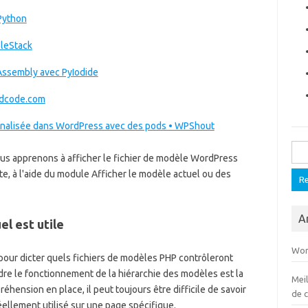
Python
bleStack
ssembly avec PyIodide
ndcode.com
nalisée dans WordPress avec des pods • WPShout
Rech
ous apprenons à afficher le fichier de modèle WordPress
e, à l'aide du module Afficher le modèle actuel ou des
Ar
el est utile
Wor
pour dicter quels fichiers de modèles PHP contrôleront
re le fonctionnement de la hiérarchie des modèles est la
Mei
ension en place, il peut toujours être difficile de savoir
de 
éellement utilisé sur une page spécifique.