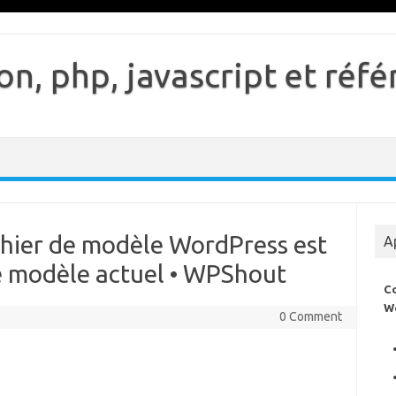
n, php, javascript et ré
chier de modèle WordPress est
A
le modèle actuel • WPShout
C
W
0 Comment