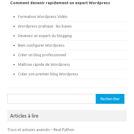
o
(
Comment devenir rapidement un expert Wordpress
u
o
v
u
r
v
Formation Wordpress Vidéo
e
r
d
e
a
d
Wordpress pratique : les bases
n
a
s
n
Devenez un expert du blogging
u
s
n
u
e
n
Bien configurer Wordpress
n
e
o
n
Créer un blog professionnel
u
o
v
u
e
v
Maîtrise rapide de Wordpress
l
e
l
l
Créer son premier blog Wordpress
e
l
f
e
e
f
n
e
ê
n
t
ê
Rechercher :
r
t
e
r
)
e
)
Articles à lire
Trucs et astuces avancés – Real Python