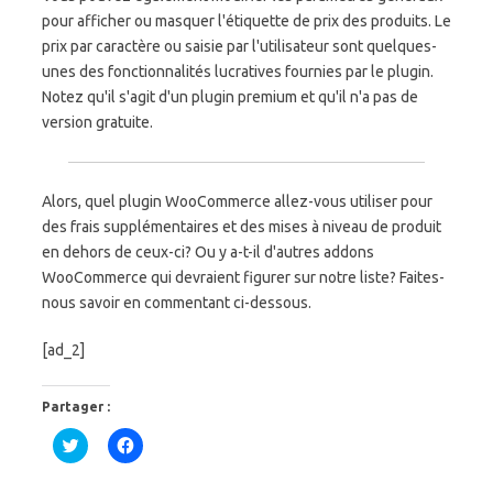
pour afficher ou masquer l'étiquette de prix des produits. Le
prix par caractère ou saisie par l'utilisateur sont quelques-
unes des fonctionnalités lucratives fournies par le plugin.
Notez qu'il s'agit d'un plugin premium et qu'il n'a pas de
version gratuite.
Alors, quel plugin WooCommerce allez-vous utiliser pour
des frais supplémentaires et des mises à niveau de produit
en dehors de ceux-ci? Ou y a-t-il d'autres addons
WooCommerce qui devraient figurer sur notre liste? Faites-
nous savoir en commentant ci-dessous.
[ad_2]
Partager :
C
C
l
l
i
i
q
q