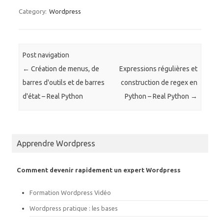
u
u
e
e
Category:
Wordpress
z
z
p
p
o
o
u
u
r
r
p
p
a
a
Post navigation
r
r
t
t
←
Création de menus, de
Expressions régulières et
a
a
g
g
barres d'outils et de barres
construction de regex en
e
e
r
r
d'état – Real Python
Python – Real Python
→
s
s
u
u
r
r
T
F
w
a
i
c
t
e
Apprendre Wordpress
t
b
e
o
r
o
(
k
o
(
Comment devenir rapidement un expert Wordpress
u
o
v
u
r
v
Formation Wordpress Vidéo
e
r
d
e
a
d
Wordpress pratique : les bases
n
a