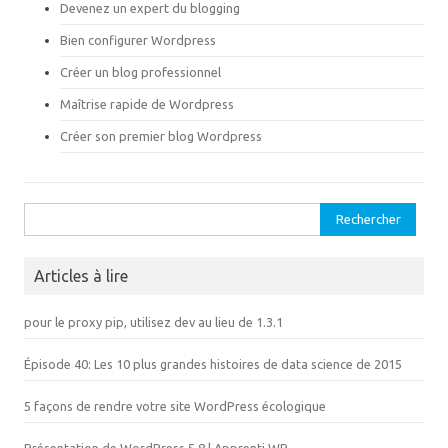
s
n
Devenez un expert du blogging
u
s
n
u
e
n
Bien configurer Wordpress
n
e
o
n
Créer un blog professionnel
u
o
v
u
e
v
Maîtrise rapide de Wordpress
l
e
l
l
Créer son premier blog Wordpress
e
l
f
e
e
f
n
e
ê
n
t
ê
Rechercher :
r
t
e
r
)
e
)
Articles à lire
pour le proxy pip, utilisez dev au lieu de 1.3.1
Épisode 40: Les 10 plus grandes histoires de data science de 2015
5 façons de rendre votre site WordPress écologique