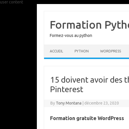
user content
Skip
to
content
Formation Pytho
Formez-vous au python
ACCUEIL
PYTHON
WORDPRESS
15 doivent avoir des 
Pinterest
By
Tony Montana
|
décembre 23, 2020
Formation gratuite WordPress