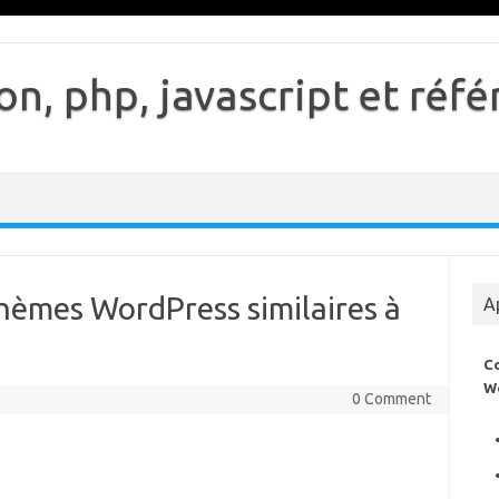
n, php, javascript et ré
thèmes WordPress similaires à
A
C
W
0 Comment