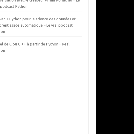
versation avec le créateur Armin Ronacher – Le
i podcast Python
ker + Python pour la science des données et
pprentissage automatique – Le vrai podcast
hon
l de C ou C ++ à partir de Python – Real
hon