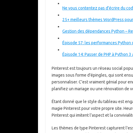
Ne vous contentez pas d'écrire du c
25+ meilleurs thèmes WordPress pour
Gestion des dépendances Python – Re
Épisode 57: les performances Python d
Épisode 14: Passer de PHP à Python 3
Pinterest est toujours un réseau social popu
images sous forme d'épingles, qui sont ens
personnaliser. C'est vraiment génial pour en
planifiez un mariage ou une rénovation de vo
Étant donné que le style du tableau est enga
magie Pinterest pour votre propre site. Heu
Pinterest qui imitent l'aspect et la conviviali
Les thèmes de type Pinterest capturent l'ess