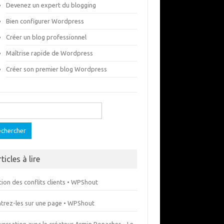
Devenez un expert du blogging
Bien configurer Wordpress
Créer un blog professionnel
Maîtrise rapide de Wordpress
Créer son premier blog Wordpress
ercher :
ticles à lire
ion des conflits clients • WPShout
trez-les sur une page • WPShout