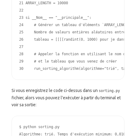
21 
ARRAY_LENGTH
=
10000
22 
23 
si
__Nom__
==
"__principale__"
:
24 
# Générer un tableau d'éléments `ARRAY_LENGTH` c
25 
Nombre de valeurs entières aléatoires entre 0 et
26 
tableau
=
[[[[
randint
(
0
,
1000
)
pour
je
dans
gamm
27 
28 
# Appeler la fonction en utilisant le nom de l'a
29 
# et le tableau que vous venez de créer
30 
run_sorting_algorithm
(
algorithme
=
"trié"
,
tableau
Si vous enregistrez le code ci-dessus dans un
sorting.py
fichier, alors vous pouvez l'exécuter à partir du terminal et
voir sa sortie:
$
Algorithme: trié. Temps d'exécution minimum: 0,01094582