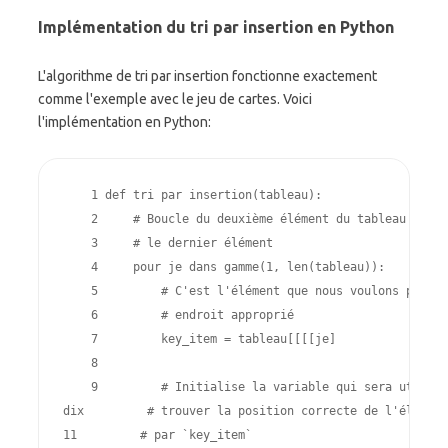
Implémentation du tri par insertion en Python
L'algorithme de tri par insertion fonctionne exactement
comme l'exemple avec le jeu de cartes. Voici
l'implémentation en Python:
    1 
def
tri par insertion
(
tableau
):
    2 
# Boucle du deuxième élément du tableau jusqu
    3 
# le dernier élément
    4 
pour
je
dans
gamme
(
1
,
len
(
tableau
)):
    5 
# C'est l'élément que nous voulons positi
    6 
# endroit approprié
    7 
key_item
=
tableau
[[[[
je
]
    8 
    9 
# Initialise la variable qui sera utilisé
dix 
# trouver la position correcte de l'élément
11 
# par `key_item`