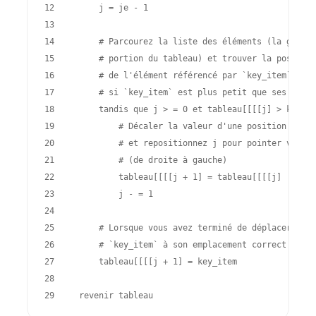
12 
j
=
je
-
1
13 
14 
# Parcourez la liste des éléments (la gauche
15 
# portion du tableau) et trouver la position
16 
# de l'élément référencé par `key_item`. Fai
17 
# si `key_item` est plus petit que ses valeu
18 
tandis que
j
> =
0
et
tableau
[[[[
j
]
>
key_it
19 
# Décaler la valeur d'une position vers 
20 
# et repositionnez j pour pointer vers l
21 
# (de droite à gauche)
22 
tableau
[[[[
j
+
1
]
=
tableau
[[[[
j
]
23 
j
- =
1
24 
25 
# Lorsque vous avez terminé de déplacer les 
26 
# `key_item` à son emplacement correct
27 
tableau
[[[[
j
+
1
]
=
key_item
28 
29 
revenir
tableau