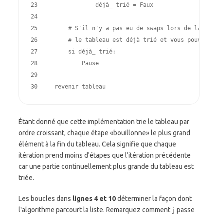
23 
déjà_ trié
=
Faux
24 
25 
# S'il n'y a pas eu de swaps lors de la dern
26 
# le tableau est déjà trié et vous pouvez te
27 
si
déjà_ trié
:
28 
Pause
29 
30 
revenir
tableau
Étant donné que cette implémentation trie le tableau par
ordre croissant, chaque étape «bouillonne» le plus grand
élément à la fin du tableau. Cela signifie que chaque
itération prend moins d'étapes que l'itération précédente
car une partie continuellement plus grande du tableau est
triée.
Les boucles dans
lignes 4 et 10
déterminer la façon dont
l'algorithme parcourt la liste. Remarquez comment
passe
j