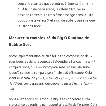
concentre sur les quatre autres éléments,
[2, 6, 4,
. À la fin de ce passage, la valeur
trouve sa
5]
6
position correcte. Le troisième passage dans la liste
positionne la valeur
, et ainsi de suite jusqu'à ce que
5
la liste soit triée.
Mesurer la complexité du Big O Runtime de
Bubble Sort
Votre implémentation du tri à bulles se compose de deux
boucles dans lesquelles l'algorithme fonctionne
n – 1
pour
comparaisons, puis
n – 2
comparaisons, et ainsi de suite
jusqu'à ce que la comparaison finale soit effectuée. Cela
vient à un total de
(n – 1) + (n – 2) + (n – 3) +… + 2 + 1 = n (n-
2
1) / 2
des comparaisons, qui peuvent aussi s'écrire
½n
–
½n
.
Vous avez appris plus tôt que Big O se concentre sur la
croissance du runtime par rapport à la taille de l'entrée. Cela