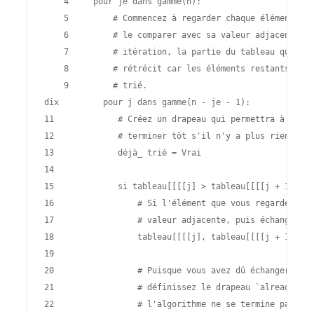
    4 
pour
je
dans
gamme
(
n
):
    5 
# Commencez à regarder chaque élément de 
    6 
# le comparer avec sa valeur adjacente. A
    7 
# itération, la partie du tableau que vou
    8 
# rétrécit car les éléments restants ont 
    9 
# trié.
dix 
pour
j
dans
gamme
(
n
-
je
-
1
):
11 
# Créez un drapeau qui permettra à la fo
12 
# terminer tôt s'il n'y a plus rien à tr
13 
déjà_ trié
=
Vrai
14 
15 
si
tableau
[[[[
j
]
>
tableau
[[[[
j
+
1
]:
16 
# Si l'élément que vous regardez est
17 
# valeur adjacente, puis échangez-le
18 
tableau
[[[[
j
],
tableau
[[[[
j
+
1
]
=
t
19 
20 
# Puisque vous avez dû échanger deux
21 
# définissez le drapeau `already_sor
22 
# l'algorithme ne se termine pas pré