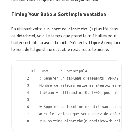
Timing Your Bubble Sort Implementation
En utilisant votre
plus tôt dans
run_sorting_algorithm ()
ce didacticiel, voici le temps que prend le tri à bulles pour
traiter un tableau avec dix mille éléments.
Ligne 8
remplace
le nom de l'algorithme et tout le reste reste le même:
    1 
si
__Nom__
==
"__principale__"
:
    2 
# Générer un tableau d'éléments `ARRAY_LENGTH
    3 
Nombre de valeurs entières aléatoires entre 0
    4 
tableau
=
[[[[
randint
(
0
,
1000
)
pour
je
dans
g
    5 
    6 
# Appeler la fonction en utilisant le nom de 
    7 
# et le tableau que vous venez de créer
    8 
run_sorting_algorithm
(
algorithme
=
"bubble_sort