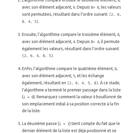
L'algorithme compare ensuite le deuxième élément,
,
8
avec son élément adjacent,
. Depuis
, les valeurs
6
8> 6
sont permutées, résultant dans l'ordre suivant:
[2, 6,
.
8, 4, 5]
Ensuite, l'algorithme compare le troisième élément,
,
8
avec son élément adjacent,
. Depuis
, il permute
4
8> 4
également les valeurs, résultant dans l'ordre suivant:
.
[2, 6, 4, 8, 5]
Enfin, l'algorithme compare le quatrième élément,
,
8
avec son élément adjacent,
, et les échange
5
également, résultant en
. À ce stade,
[2, 6, 4, 5, 8]
l'algorithme a terminé le premier passage dans la liste
(
). Remarquez comment la valeur
bouillonné de
i = 0
8
son emplacement initial à sa position correcte à la fin
de la liste.
La deuxième passe (
) tient compte du fait que le
i = 1
dernier élément de la liste est déjà positionné et se