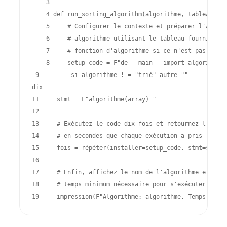
    3 
    4 
def
run_sorting_algorithm
(
algorithme
,
tableau
):
    5 
# Configurer le contexte et préparer l'appel 
    6 
# algorithme utilisant le tableau fourni. Imp
    7 
# fonction d'algorithme si ce n'est pas le `s
    8 
setup_code
=
F
"de __main__ import 
algorithme
"
 9 
si
algorithme
! =
"trié"
autre
""
dix 
11 
stmt
=
F
"
algorithme
(
array
) "
12 
13 
# Exécutez le code dix fois et retournez l'heure
14 
# en secondes que chaque exécution a pris
15 
fois
=
répéter
(
installer
=
setup_code
,
stmt
=
stmt
,
16 
17 
# Enfin, affichez le nom de l'algorithme et le
18 
# temps minimum nécessaire pour s'exécuter
19 
impression
(
F
"Algorithme: 
algorithme
. Temps d'exé