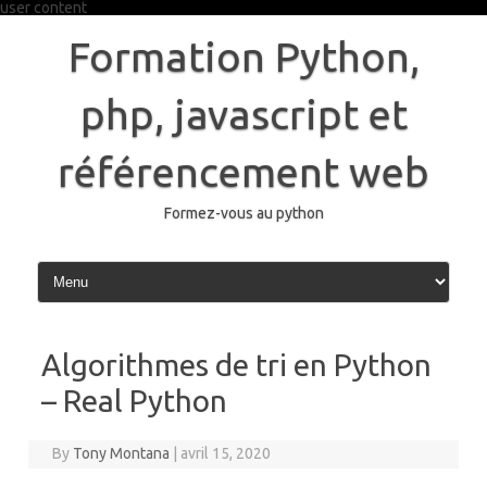
user content
Skip
to
Formation Python,
content
php, javascript et
référencement web
Formez-vous au python
Algorithmes de tri en Python
– Real Python
By
Tony Montana
|
avril 15, 2020