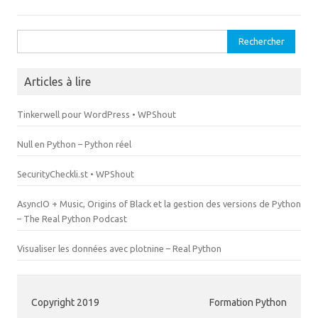
e
f
n
e
ê
n
t
ê
Rechercher :
r
t
e
r
)
e
)
Articles à lire
Tinkerwell pour WordPress • WPShout
Null en Python – Python réel
SecurityCheckli.st • WPShout
AsyncIO + Music, Origins of Black et la gestion des versions de Python
– The Real Python Podcast
Visualiser les données avec plotnine – Real Python
Copyright 2019
Formation Python