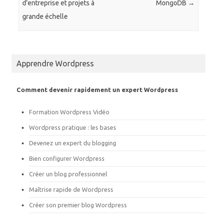
g
g
d'entreprise et projets à
MongoDB
→
e
e
r
r
grande échelle
s
s
u
u
r
r
T
F
w
a
i
c
t
e
Apprendre Wordpress
t
b
e
o
r
o
(
k
o
(
Comment devenir rapidement un expert Wordpress
u
o
v
u
r
v
Formation Wordpress Vidéo
e
r
d
e
a
d
Wordpress pratique : les bases
n
a
s
n
Devenez un expert du blogging
u
s
n
u
e
n
Bien configurer Wordpress
n
e
o
n
Créer un blog professionnel
u
o
v
u
e
v
Maîtrise rapide de Wordpress
l
e
l
l
Créer son premier blog Wordpress
e
l
f
e