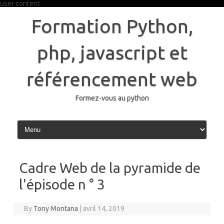
user content
Skip
to
Formation Python,
content
php, javascript et
référencement web
Formez-vous au python
Cadre Web de la pyramide de
l'épisode n ° 3
By
Tony Montana
|
avril 14, 2019