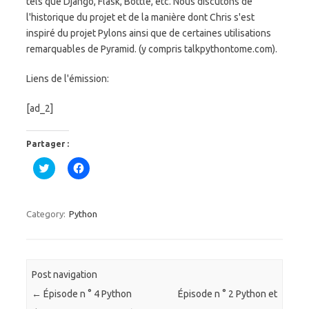
tels que Django, Flask, Bottle, etc. Nous discutons de
l'historique du projet et de la manière dont Chris s'est
inspiré du projet Pylons ainsi que de certaines utilisations
remarquables de Pyramid.
(y compris talkpythontome.com).
Liens de l'émission:
[ad_2]
Partager :
C
C
l
l
i
i
q
q
u
u
e
e
Category:
Python
z
z
p
p
o
o
u
u
r
r
p
p
a
a
Post navigation
r
r
t
t
←
Épisode n ° 4 Python
Épisode n ° 2 Python et
a
a