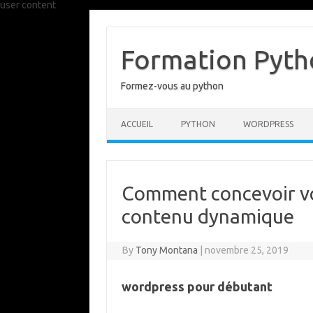
user content
Skip
to
content
Formation Pytho
Formez-vous au python
ACCUEIL
PYTHON
WORDPRESS
Comment concevoir vo
contenu dynamique
By
Tony Montana
|
novembre 25, 2019
wordpress pour débutant