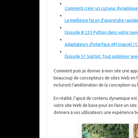
Comment créer un curseur dynamique
La meilleure façon d'apprendre rapi
Episode # 235 Python dans votre navi
Adaptateurs d'interface API logiciel / 
Épisode 51 SigOpt: Tout optimiser av
Comment puis-je donner à mon site une app
beaucoup de concepteurs de sites Web en her
incluront l'amélioration de la conception ou
En réalité, l’ajout de contenu dynamique est
votre site Web de base pour en faire un sit
donnera à vos utilisateurs une expérience b