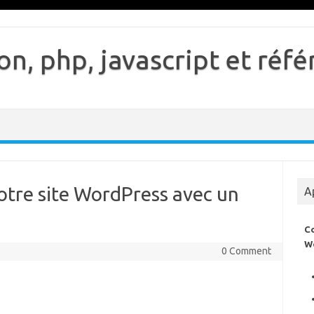
n, php, javascript et ré
tre site WordPress avec un
A
C
W
0 Comment