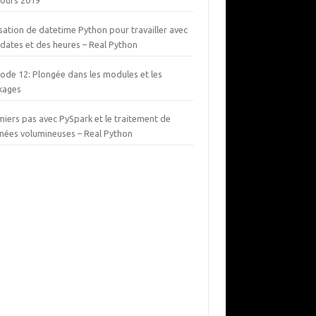
cours 2019
isation de datetime Python pour travailler avec
 dates et des heures – Real Python
ode 12: Plongée dans les modules et les
kages
miers pas avec PySpark et le traitement de
nées volumineuses – Real Python