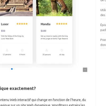
de 
Util
des
Épis
pac
Pre
don
mique exactement?
ntenu Web interactif qui change en fonction de l'heure, du
ur navigue sur un site Web dynamique, WordPress extraira les