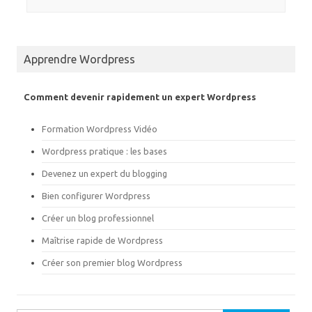
i
c
t
e
t
b
e
o
r
o
(
k
o
(
Apprendre Wordpress
u
o
v
u
r
v
e
r
Comment devenir rapidement un expert Wordpress
d
e
a
d
n
a
s
n
Formation Wordpress Vidéo
u
s
n
u
Wordpress pratique : les bases
e
n
n
e
o
n
Devenez un expert du blogging
u
o
v
u
Bien configurer Wordpress
e
v
l
e
Créer un blog professionnel
l
l
e
l
f
e
Maîtrise rapide de Wordpress
e
f
n
e
Créer son premier blog Wordpress
ê
n
t
ê
r
t
e
r
)
e
)