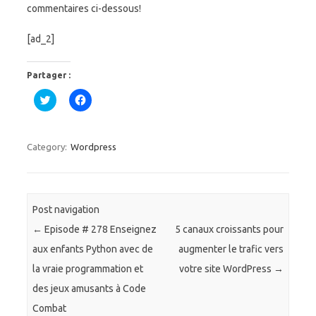
commentaires ci-dessous!
[ad_2]
Partager :
C
C
l
l
i
i
q
q
u
u
e
e
Category:
Wordpress
z
z
p
p
o
o
u
u
r
r
p
p
a
a
Post navigation
r
r
t
t
←
Episode # 278 Enseignez
5 canaux croissants pour
a
a
g
g
aux enfants Python avec de
augmenter le trafic vers
e
e
r
r
la vraie programmation et
votre site WordPress
→
s
s
u
u
des jeux amusants à Code
r
r
T
F
Combat
w
a