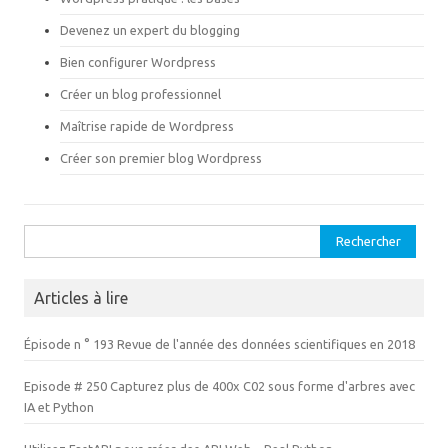
d
e
a
d
Devenez un expert du blogging
n
a
s
n
u
s
Bien configurer Wordpress
n
u
e
n
Créer un blog professionnel
n
e
o
n
Maîtrise rapide de Wordpress
u
o
v
u
e
v
Créer son premier blog Wordpress
l
e
l
l
e
l
f
e
e
f
n
e
Rechercher :
ê
n
t
ê
r
t
e
r
)
e
Articles à lire
)
Épisode n ° 193 Revue de l'année des données scientifiques en 2018
Episode # 250 Capturez plus de 400x C02 sous forme d'arbres avec
IA et Python