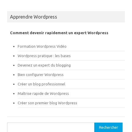
T
F
w
a
i
c
t
e
Apprendre Wordpress
t
b
e
o
r
o
(
k
Comment devenir rapidement un expert Wordpress
o
(
u
o
v
u
r
v
Formation Wordpress Vidéo
e
r
d
e
Wordpress pratique : les bases
a
d
n
a
s
n
Devenez un expert du blogging
u
s
n
u
Bien configurer Wordpress
e
n
n
e
o
n
Créer un blog professionnel
u
o
v
u
Maîtrise rapide de Wordpress
e
v
l
e
l
l
Créer son premier blog Wordpress
e
l
f
e
e
f
n
e
ê
n
t
ê
Rechercher :
r
t