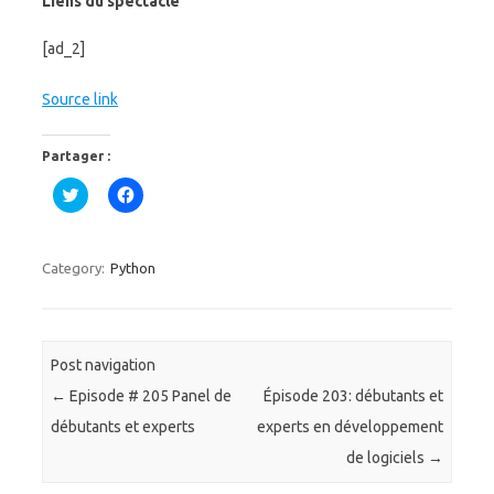
Liens du spectacle
[ad_2]
Source link
Partager :
C
C
l
l
i
i
q
q
u
u
e
e
Category:
Python
z
z
p
p
o
o
u
u
r
r
p
p
a
a
Post navigation
r
r
t
t
←
Episode # 205 Panel de
Épisode 203: débutants et
a
a
g
g
débutants et experts
experts en développement
e
e
r
r
de logiciels
→
s
s
u
u
r
r