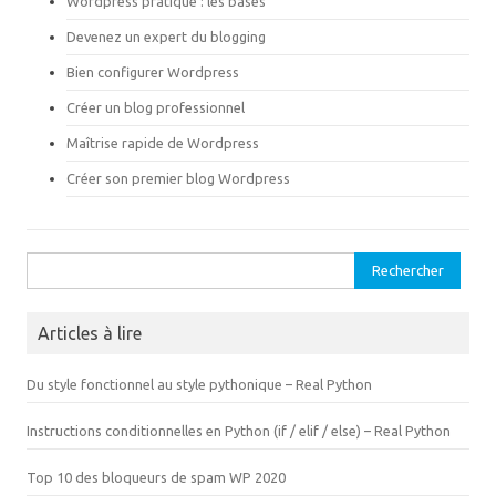
Wordpress pratique : les bases
s
n
u
s
n
u
Devenez un expert du blogging
e
n
n
e
Bien configurer Wordpress
o
n
u
o
v
u
Créer un blog professionnel
e
v
l
e
Maîtrise rapide de Wordpress
l
l
e
l
f
e
Créer son premier blog Wordpress
e
f
n
e
ê
n
t
ê
r
t
e
r
Rechercher :
)
e
)
Articles à lire
Du style fonctionnel au style pythonique – Real Python
Instructions conditionnelles en Python (if / elif / else) – Real Python
Top 10 des bloqueurs de spam WP 2020