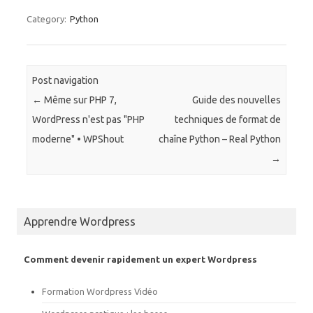
u
u
e
e
Category:
Python
z
z
p
p
o
o
u
u
r
r
p
p
a
a
Post navigation
r
r
t
t
←
Même sur PHP 7,
Guide des nouvelles
a
a
g
g
WordPress n'est pas "PHP
techniques de format de
e
e
r
r
moderne" • WPShout
chaîne Python – Real Python
s
s
u
u
→
r
r
T
F
w
a
i
c
t
e
t
b
e
o
Apprendre Wordpress
r
o
(
k
o
(
u
o
Comment devenir rapidement un expert Wordpress
v
u
r
v
e
r
d
e
Formation Wordpress Vidéo
a
d
n
a