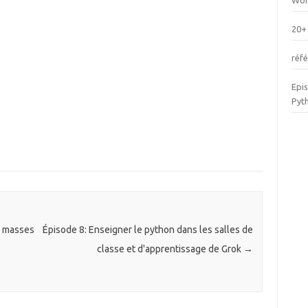
Wor
20+
réfé
Epi
Pyt
s masses
Épisode 8: Enseigner le python dans les salles de
classe et d'apprentissage de Grok
→