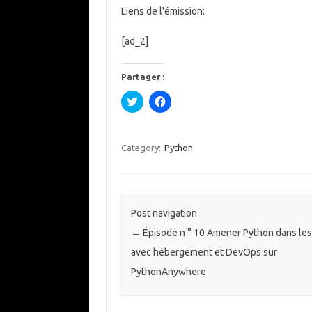
Liens de l'émission:
[ad_2]
Partager :
C
C
l
l
i
i
q
q
u
u
e
e
Category:
Python
z
z
p
p
o
o
u
u
r
r
p
p
a
a
Post navigation
r
r
t
t
←
Épisode n ° 10 Amener Python dans le
a
a
g
g
avec hébergement et DevOps sur
e
e
r
r
s
s
PythonAnywhere
u
u
r
r
T
F
w
a