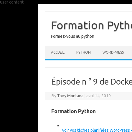
user content
Skip
to
content
Formation Pytho
Formez-vous au python
ACCUEIL
PYTHON
WORDPRESS
Épisode n ° 9 de Dock
By
Tony Montana
|
avril 14, 2019
Formation Python
Voir vos tâches planifiées WordPress