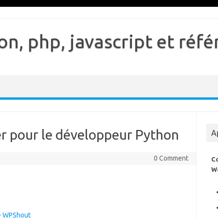
n, php, javascript et ré
er pour le développeur Python
A
0 Comment
C
W
 • WPShout