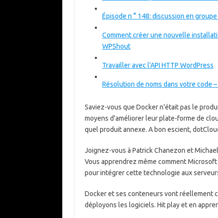
Épisode n ° 148: discussion en groupe 
Comment créer une nouvelle installat
WPShout
Travailler avec l'API HTTP WordPress
Résolution de noms dans votre code –
Saviez-vous que Docker n'était pas le produit 
moyens d'améliorer leur plate-forme de clou
quel produit annexe. A bon escient, dotClou
Joignez-vous à Patrick Chanezon et Michael 
Vous apprendrez même comment Microsoft a
pour intégrer cette technologie aux serveu
Docker et ses conteneurs vont réellement c
déployons les logiciels. Hit play et en appr