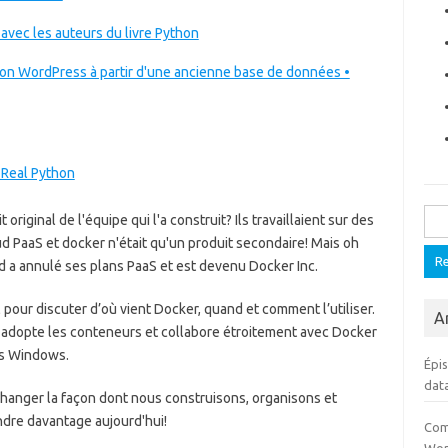
avec les auteurs du livre Python
ion WordPress à partir d'une ancienne base de données •
 Real Python
Rech
original de l'équipe qui l'a construit? Ils travaillaient sur des
d PaaS et docker n'était qu'un produit secondaire! Mais oh
d a annulé ses plans PaaS et est devenu Docker Inc.
pour discuter d’où vient Docker, quand et comment l’utiliser.
Ar
dopte les conteneurs et collabore étroitement avec Docker
rs Windows.
Épi
dat
hanger la façon dont nous construisons, organisons et
endre davantage aujourd'hui!
Com