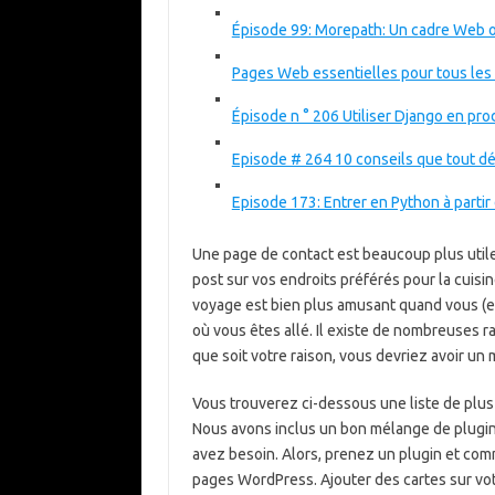
Épisode 99: Morepath: Un cadre Web 
Pages Web essentielles pour tous les 
Épisode n ° 206 Utiliser Django en pro
Episode # 264 10 conseils que tout dé
Episode 173: Entrer en Python à partir 
Une page de contact est beaucoup plus utile
post sur vos endroits préférés pour la cuisi
voyage est bien plus amusant quand vous (et
où vous êtes allé. Il existe de nombreuses ra
que soit votre raison, vous devriez avoir un 
Vous trouverez ci-dessous une liste de plus
Nous avons inclus un bon mélange de plugins
avez besoin. Alors, prenez un plugin et comm
pages WordPress. Ajouter des cartes sur vot