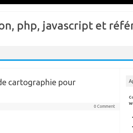
n, php, javascript et ré
 de cartographie pour
A
C
W
0 Comment