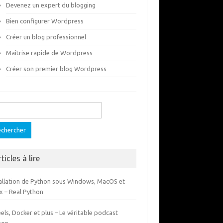
Devenez un expert du blogging
Bien configurer Wordpress
Créer un blog professionnel
Maîtrise rapide de Wordpress
Créer son premier blog Wordpress
ercher :
ticles à lire
tallation de Python sous Windows, MacOS et
x – Real Python
ls, Docker et plus – Le véritable podcast