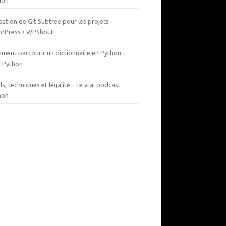
hon
isation de Git Subtree pour les projets
dPress • WPShout
ment parcourir un dictionnaire en Python –
l Python
ls, techniques et légalité – Le vrai podcast
hon