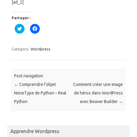
[ad_2]
Partager :
C
C
l
l
i
i
q
q
u
u
e
e
Category:
Wordpress
z
z
p
p
o
o
u
u
r
r
p
p
a
a
Post navigation
r
r
t
t
←
Comprendre l'objet
Comment créer une image
a
a
g
g
NoneType de Python – Real
de héros dans WordPress
e
e
r
r
Python
avec Beaver Builder
→
s
s
u
u
r
r
T
F
w
a
i
c
t
e
Apprendre Wordpress
t
b
e
o