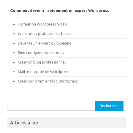
r
o
(
k
o
(
Comment devenir rapidement un expert Wordpress
u
o
v
u
r
v
Formation Wordpress Vidéo
e
r
d
e
a
d
Wordpress pratique : les bases
n
a
s
n
Devenez un expert du blogging
u
s
n
u
e
n
Bien configurer Wordpress
n
e
o
n
Créer un blog professionnel
u
o
v
u
e
v
Maîtrise rapide de Wordpress
l
e
l
l
Créer son premier blog Wordpress
e
l
f
e
e
f
n
e
ê
n
t
ê
Rechercher :
r
t
e
r
)
e
)
Articles à lire