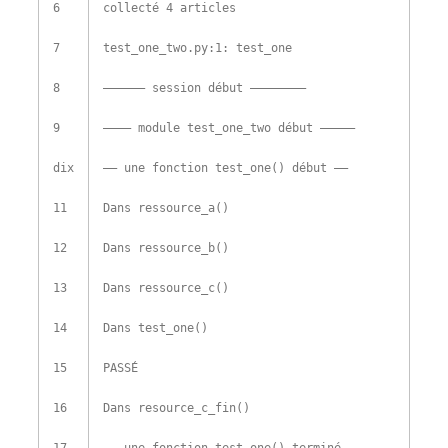
6
collecté
4
articles
7
test_one_two
.
py
:
1
:
test_one
8
–
–
–
–
–
–
session
début
–
–
–
–
–
–
–
–
9
–
–
–
–
module
test_one_two
début
–
–
–
–
–
dix
–
–
une fonction
test_one
(
)
début
–
–
11
Dans
ressource_a
(
)
12
Dans
ressource_b
(
)
13
Dans
ressource_c
(
)
14
Dans
test_one
(
)
15
PASSÉ
16
Dans
resource_c_fin
(
)