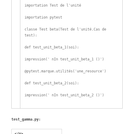
importation
Test de l'unité
importation
pytest
classe
Test beta
(
Test de l'unité
.
Cas de
test
)
:
def
test_unit_beta_1
(
soi
)
:
impression
(
' nIn test_unit_beta_1 ()'
)
@
pytest
.
marque
.
utilités
(
'une_resource'
)
def
test_unit_beta_2
(
soi
)
:
impression
(
' nIn test_unit_beta_2 ()'
)
test_gamma.py: