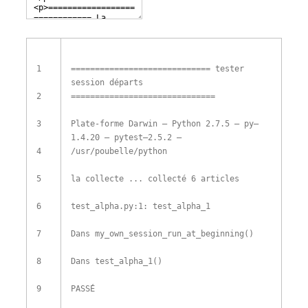
1
===
===
===
===
===
===
===
===
===
==
tester
session
départs
2
===
===
===
===
===
===
===
===
===
===
3
Plate-forme
Darwin
–
Python
2.7.5
–
py
–
1.4.20
–
pytest
–
2.5.2
–
4
/
usr
/
poubelle
/
python
5
la collecte
.
.
.
collecté
6
articles
6
test_alpha
.
py
:
1
:
test_alpha_1
7
Dans
my_own_session_run_at_beginning
(
)
8
Dans
test_alpha_1
(
)
9
PASSÉ