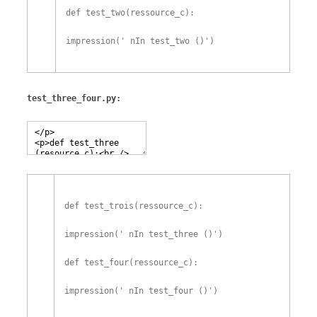
def
test_two
(
ressource_c
)
:
impression
(
' nIn test_two ()'
)
test_three_four.py:
def
test_trois
(
ressource_c
)
:
impression
(
' nIn test_three ()'
)
def
test_four
(
ressource_c
)
:
impression
(
' nIn test_four ()'
)