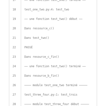
17
–
–
une fonction
test_one
(
)
terminé
–
–
18
test_one_two
.
py
:
4
:
test_two
19
–
–
une fonction
test_two
(
)
début
–
–
20
Dans
ressource_c
(
)
21
Dans
test_two
(
)
22
PASSÉ
23
Dans
resource_c_fin
(
)
24
–
–
une fonction
test_two
(
)
terminé
–
–
25
Dans
resource_b_fin
(
)
26
–
–
–
–
module
test_one_two
terminé
–
–
–
–
–
27
test_three_four
.
py
:
1
:
test_trois
28
–
–
–
–
module
test_three_four
début
–
–
–
–
–