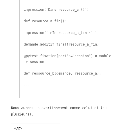
impression
(
'Dans resource_a ()'
)
def
resource_a_fin
(
)
:
impression
(
' nIn resource_a_fin ()'
)
demande
.
additif final
(
resource_a_fin
)
@
pytest
.
fixation
(
portée
=
"session"
)
# module
-> session
def
ressource_b
(
demande
,
ressource_a
)
:
.
.
.
Nous aurons un avertissement comme celui-ci (ou
plusieurs):