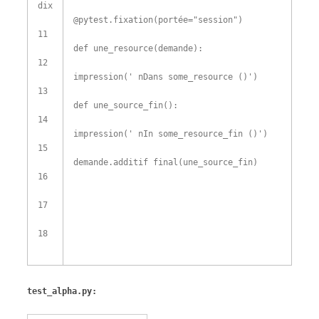
dix
@
pytest
.
fixation
(
portée
=
"session"
)
11
def
une_resource
(
demande
)
:
12
impression
(
' nDans some_resource ()'
)
13
def
une_source_fin
(
)
:
14
impression
(
' nIn some_resource_fin ()'
)
15
demande
.
additif final
(
une_source_fin
)
16
17
18
test_alpha.py: