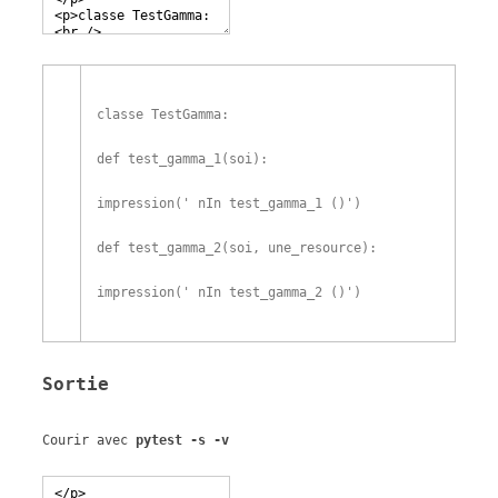
classe
TestGamma
:
def
test_gamma_1
(
soi
)
:
impression
(
' nIn test_gamma_1 ()'
)
def
test_gamma_2
(
soi
,
une_resource
)
:
impression
(
' nIn test_gamma_2 ()'
)
Sortie
Courir avec
pytest -s -v