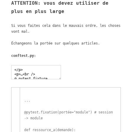
ATTENTION: vous devez utiliser de
plus en plus large
Si vous faites cela dans le mauvais ordre, les choses
vont mal.
Échangeons la portée sur quelques articles.
conftest.py:
.
.
.
@
pytest
.
fixation
(
portée
=
"module"
)
# session
-> module
def
ressource_a
(
demande
)
: