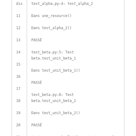
dix
test_alpha
.
py
:
4
:
test_alpha_2
11
Dans
une_resource
(
)
12
Dans
test_alpha_2
(
)
13
PASSÉ
14
test_beta
.
py
:
5
:
Test
beta
.
test_unit_beta_1
15
Dans
test_unit_beta_1
(
)
16
PASSÉ
17
test_beta
.
py
:
8
:
Test
18
beta
.
test_unit_beta_2
19
Dans
test_unit_beta_2
(
)
20
PASSÉ