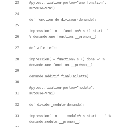
23
@
pytest
.
fixation
(
portée
=
"une fonction"
,
autouse
=
Vrai
)
24
def
fonction de diviseur
(
demande
)
:
25
impression
(
' n — function% s () start —'
26
%
demande
.
une fonction
.
__prénom__
)
27
def
ailette
(
)
:
28
impression
(
'— function% s () done —'
%
demande
.
une fonction
.
__prénom__
)
29
demande
.
additif final
(
ailette
)
30
@
pytest
.
fixation
(
portée
=
"module"
,
31
autouse
=
Vrai
)
32
def
divider_module
(
demande
)
:
33
impression
(
' n ——- module% s start ———'
%
demande
.
module
.
__prénom__
)