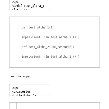
def
test_alpha_1
(
)
:
impression
(
' nIn test_alpha_1 ()'
)
def
test_alpha_2
(
une_resource
)
:
impression
(
' nIn test_alpha_2 ()'
)
test_beta.py: