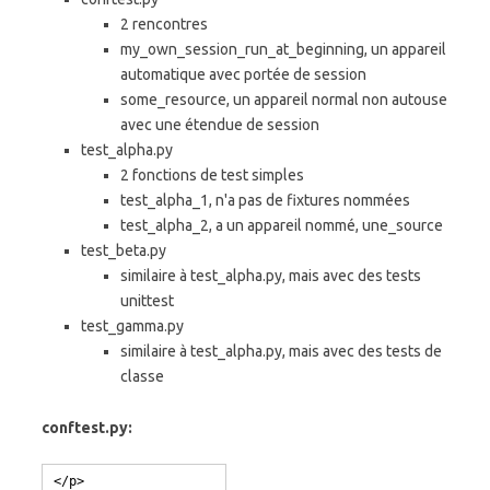
2 rencontres
my_own_session_run_at_beginning, un appareil
automatique avec portée de session
some_resource, un appareil normal non autouse
avec une étendue de session
test_alpha.py
2 fonctions de test simples
test_alpha_1, n'a pas de fixtures nommées
test_alpha_2, a un appareil nommé, une_source
test_beta.py
similaire à test_alpha.py, mais avec des tests
unittest
test_gamma.py
similaire à test_alpha.py, mais avec des tests de
classe
conftest.py: