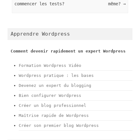
g
g
commencer les tests?
même?
→
e
e
r
r
s
s
u
u
r
r
T
F
w
a
Apprendre Wordpress
i
c
t
e
t
b
e
o
r
o
Comment devenir rapidement un expert Wordpress
(
k
o
(
u
o
Formation Wordpress Vidéo
v
u
r
v
e
r
Wordpress pratique : les bases
d
e
a
d
Devenez un expert du blogging
n
a
s
n
u
s
Bien configurer Wordpress
n
u
e
n
Créer un blog professionnel
n
e
o
n
Maîtrise rapide de Wordpress
u
o
v
u
e
v
Créer son premier blog Wordpress
l
e
l
l
e
l