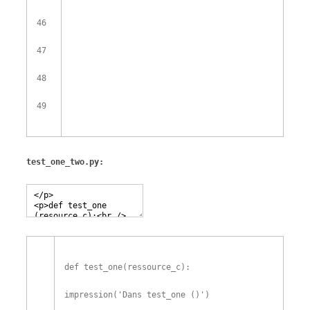
46
47
48
49
test_one_two.py:
def
test_one
(
ressource_c
)
:
impression
(
'Dans test_one ()'
)