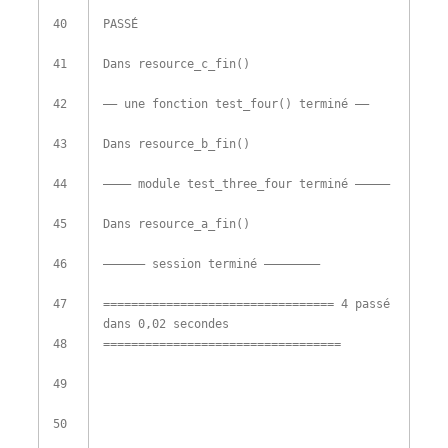
40
PASSÉ
41
Dans
resource_c_fin
(
)
42
–
–
une fonction
test_four
(
)
terminé
–
–
43
Dans
resource_b_fin
(
)
44
–
–
–
–
module
test_three_four
terminé
–
–
–
–
–
45
Dans
resource_a_fin
(
)
46
–
–
–
–
–
–
session
terminé
–
–
–
–
–
–
–
–
47
===
===
===
===
===
===
===
===
===
===
===
4
passé
dans
0,02
secondes
48
===
===
===
===
===
===
===
===
===
===
===
=
49
50