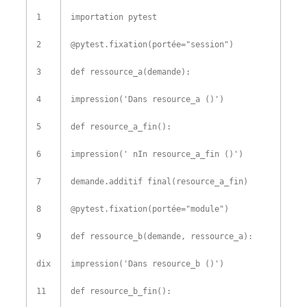
1
importation
pytest
2
@
pytest
.
fixation
(
portée
=
"session"
)
3
def
ressource_a
(
demande
)
:
4
impression
(
'Dans resource_a ()'
)
5
def
resource_a_fin
(
)
:
6
impression
(
' nIn resource_a_fin ()'
)
7
demande
.
additif final
(
resource_a_fin
)
8
@
pytest
.
fixation
(
portée
=
"module"
)
9
def
ressource_b
(
demande
,
ressource_a
)
:
dix
impression
(
'Dans resource_b ()'
)
11
def
resource_b_fin
(
)
: