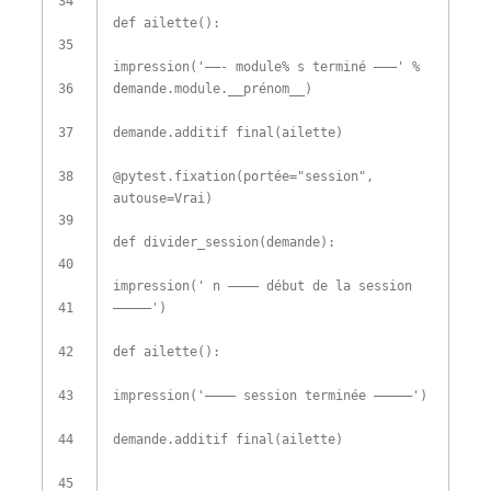
34
def
ailette
(
)
:
35
impression
(
'——- module% s terminé ———'
%
36
demande
.
module
.
__prénom__
)
37
demande
.
additif final
(
ailette
)
38
@
pytest
.
fixation
(
portée
=
"session"
,
autouse
=
Vrai
)
39
def
divider_session
(
demande
)
:
40
impression
(
' n ———– début de la session
41
—————'
)
42
def
ailette
(
)
:
43
impression
(
'———– session terminée —————'
)
44
demande
.
additif final
(
ailette
)
45