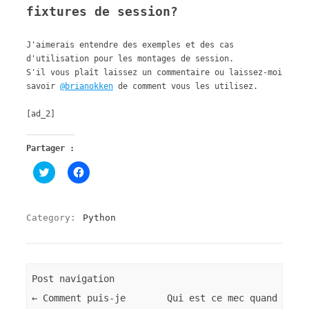
fixtures de session?
J'aimerais entendre des exemples et des cas
d'utilisation pour les montages de session.
S'il vous plaît laissez un commentaire ou laissez-moi
savoir
@brianokken
de comment vous les utilisez.
[ad_2]
Partager :
C
C
l
l
i
i
q
q
u
u
e
e
Category:
Python
z
z
p
p
o
o
u
u
r
r
p
p
a
a
Post navigation
r
r
t
t
←
Comment puis-je
Qui est ce mec quand
a
a