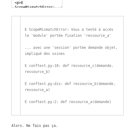
E
ScopeMismatchError
:
Vous
a tenté
à
accès
le
'module'
portée
fixation
'ressource_a'
.
.
.
avec
une
'session'
portée
demande
objet
,
impliqué
des usines
E
conftest
.
py
:
18
:
def
ressource_c
(
demande
,
ressource_b
)
E
conftest
.
py
:
dix
:
def
ressource_b
(
demande
,
ressource_a
)
E
conftest
.
py
:
2
:
def
ressource_a
(
demande
)
Alors. Ne fais pas ça.