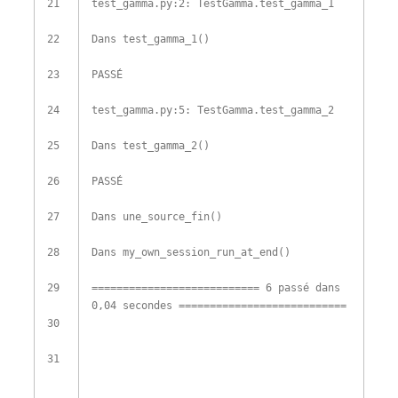
21
test_gamma
.
py
:
2
:
TestGamma
.
test_gamma_1
22
Dans
test_gamma_1
(
)
23
PASSÉ
24
test_gamma
.
py
:
5
:
TestGamma
.
test_gamma_2
25
Dans
test_gamma_2
(
)
26
PASSÉ
27
Dans
une_source_fin
(
)
28
Dans
my_own_session_run_at_end
(
)
29
===
===
===
===
===
===
===
===
===
6
passé
dans
0,04
secondes
===
===
===
===
===
===
===
===
===
30
31