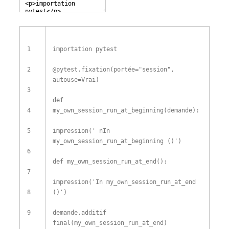
1
importation
pytest
2
@
pytest
.
fixation
(
portée
=
"session"
,
autouse
=
Vrai
)
3
def
4
my_own_session_run_at_beginning
(
demande
)
:
5
impression
(
' nIn
my_own_session_run_at_beginning ()'
)
6
def
my_own_session_run_at_end
(
)
:
7
impression
(
'In my_own_session_run_at_end
8
()'
)
9
demande
.
additif
final
(
my_own_session_run_at_end
)