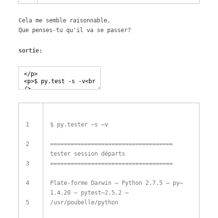
Cela me semble raisonnable.
Que penses-tu qu'il va se passer?
sortie:
1
$
py
.
tester
–
s
–
v
2
===
===
===
===
===
===
===
===
===
===
===
===
tester
session
départs
3
===
===
===
===
===
===
===
===
===
===
===
===
4
Plate-forme
Darwin
–
Python
2.7.5
–
py
–
1.4.20
–
pytest
–
2.5.2
–
5
/
usr
/
poubelle
/
python