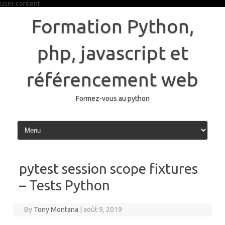
user content
Skip
to
Formation Python,
content
php, javascript et
référencement web
Formez-vous au python
pytest session scope fixtures
– Tests Python
By
Tony Montana
|
août 9, 2019