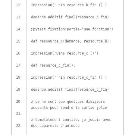
12
impression
(
' nIn resource_b_fin ()'
)
13
demande
.
additif final
(
resource_b_fin
)
14
@
pytest
.
fixation
(
portée
=
"une fonction"
)
15
def
ressource_c
(
demande
,
ressource_b
)
:
16
impression
(
'Dans resource_c ()'
)
17
def
resource_c_fin
(
)
:
18
impression
(
' nIn resource_c_fin ()'
)
19
demande
.
additif final
(
resource_c_fin
)
20
# ce ne sont que quelques diviseurs
amusants pour rendre la sortie jolie
21
# Complètement inutile, je jouais avec
22
des appareils d'autouse