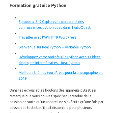
Formation gratuite Python
Épisode # 249 Capturez le personnel des
connaissances pythoniques dans TwilioQuest
Travailler avec l'API HTTP WordPress
Bienvenue sur Real Python! – Véritable Python
Développez votre portefeuille Python avec 13 idées
de projets intermédiaires – Real Python
Meilleurs thèmes WordPress pour la photographie en
2019
Dans les écrous et les boulons des appareils pytest, j'ai
remarqué que vous pouvez spécifier l'étendue de la
session de sorte qu'un appareil ne s'exécute qu'une fois par
session de test et qu'il soit disponible pour plusieurs