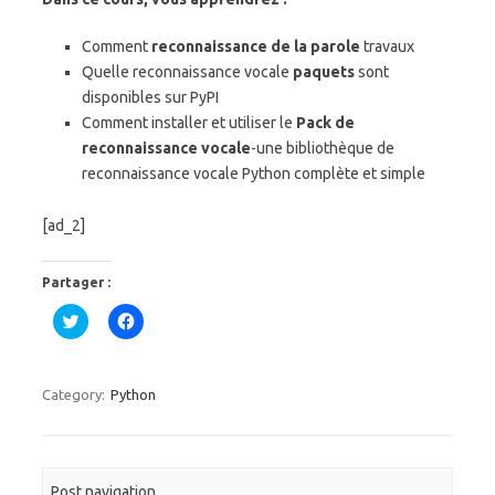
Comment
reconnaissance de la parole
travaux
Quelle reconnaissance vocale
paquets
sont
disponibles sur PyPI
Comment installer et utiliser le
Pack de
reconnaissance vocale
-une bibliothèque de
reconnaissance vocale Python complète et simple
[ad_2]
Partager :
C
C
l
l
i
i
q
q
u
u
e
e
Category:
Python
z
z
p
p
o
o
u
u
r
r
p
p
a
a
Post navigation