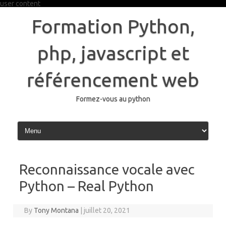
user content
Skip
to
Formation Python,
content
php, javascript et
référencement web
Formez-vous au python
Reconnaissance vocale avec
Python – Real Python
By
Tony Montana
|
juillet 20, 2021