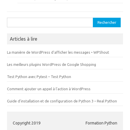
l
e
l
l
e
l
f
e
e
f
n
e
Rechercher :
ê
n
t
ê
r
t
e
r
)
e
Articles à lire
)
La manière de WordPress d'afficher les messages • WPShout
Les meilleurs plugins WordPress de Google Shopping
Test Python avec Pytest – Test Python
Comment ajouter un appel à l'action à WordPress
Guide d'installation et de configuration de Python 3 – Real Python
Copyright 2019
Formation Python