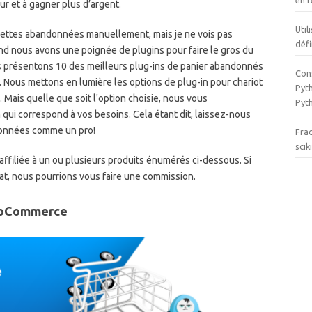
en r
our et à gagner plus d’argent.
Util
rettes abandonnées manuellement, mais je ne vois pas
défi
and nous avons une poignée de plugins pour faire le gros du
ous présentons 10 des meilleurs plug-ins de panier abandonnés
Cons
 Nous mettons en lumière les options de plug-in pour chariot
Pyth
ais quelle que soit l'option choisie, nous vous
Pyt
qui correspond à vos besoins. Cela étant dit, laissez-nous
données comme un pro!
Fra
scik
ffiliée à un ou plusieurs produits énumérés ci-dessous. Si
hat, nous pourrions vous faire une commission.
WooCommerce