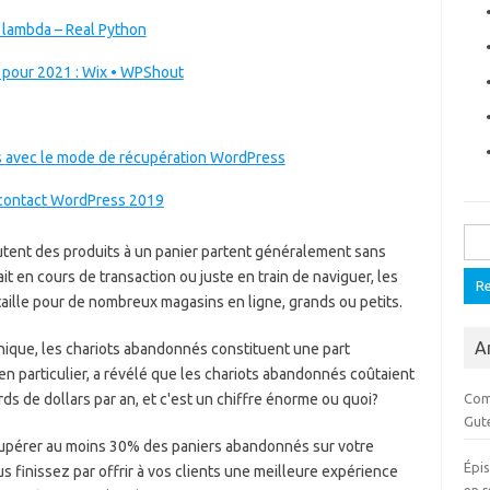
 lambda – Real Python
r pour 2021 : Wix • WPShout
es avec le mode de récupération WordPress
e contact WordPress 2019
Rech
utent des produits à un panier partent généralement sans
ait en cours de transaction ou juste en train de naviguer, les
aille pour de nombreux magasins en ligne, grands ou petits.
Ar
nique, les chariots abandonnés constituent une part
n particulier, a révélé que les chariots abandonnés coûtaient
rds de dollars par an, et c'est un chiffre énorme ou quoi?
Com
Gut
upérer au moins 30% des paniers abandonnés sur votre
Épi
s finissez par offrir à vos clients une meilleure expérience