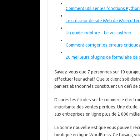
Comment utiliser les fonctions Python
Le créateur de site Web de Wirecutte
Un guide indolore – Le vrai python
Comment corriger les erreurs critiqu
20 meilleurs plugins de formulaire d
Saviez-vous que 7 personnes sur 10 qui ajo
effectuer leur achat? Que le client soit distr
paniers abandonnés constituent un défi de t
D'après les études sur le commerce électro
importante des ventes perdues. Une étude, e
aux entreprises en ligne plus de 2 000 millia
La bonne nouvelle est que vous pouvez réc
boutique en ligne WordPress. Ce faisant, vou