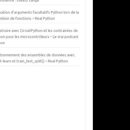
ésidence : Lukasz Langa
isation d'arguments facultatifs Python lors de la
nition de fonctions – Real Python
truire avec CircuitPython et les contraintes de
on pour les microcontrôleurs – Le vrai podcast
hon
ctionnement des ensembles de données avec
it-learn et train_test_split() – Real Python