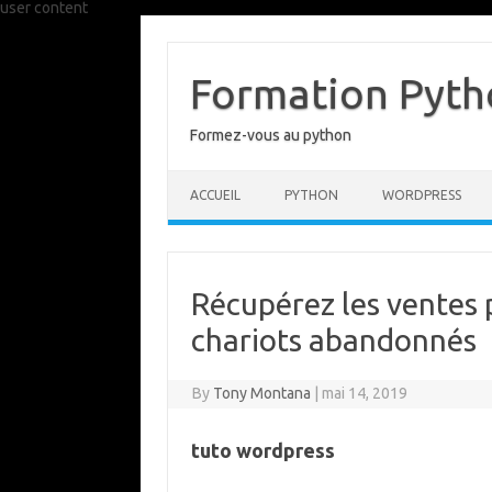
user content
Skip
to
content
Formation Pytho
Formez-vous au python
ACCUEIL
PYTHON
WORDPRESS
Récupérez les ventes 
chariots abandonnés
By
Tony Montana
|
mai 14, 2019
tuto wordpress