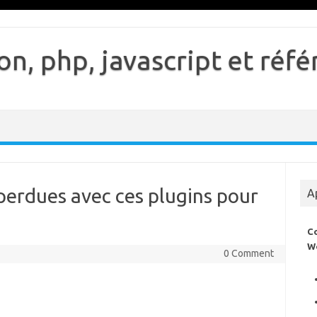
n, php, javascript et ré
perdues avec ces plugins pour
A
C
W
0 Comment