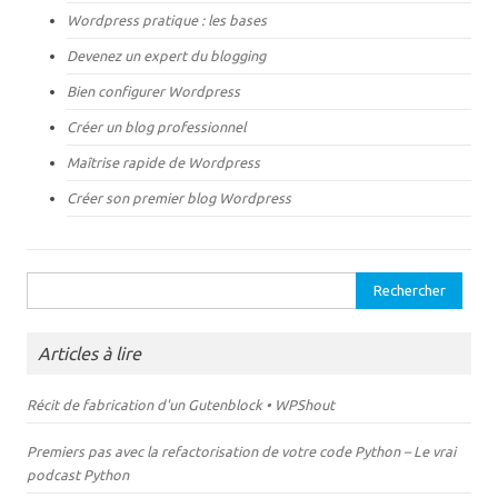
d
e
a
d
Wordpress pratique : les bases
n
a
s
n
Devenez un expert du blogging
u
s
n
u
e
n
Bien configurer Wordpress
n
e
o
n
Créer un blog professionnel
u
o
v
u
e
v
Maîtrise rapide de Wordpress
l
e
l
l
Créer son premier blog Wordpress
e
l
f
e
e
f
n
e
ê
n
t
ê
Rechercher :
r
t
e
r
)
e
)
Articles à lire
Récit de fabrication d'un Gutenblock • WPShout
Premiers pas avec la refactorisation de votre code Python – Le vrai
podcast Python