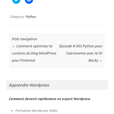
l
l
i
i
q
q
u
u
e
e
Category:
Python
z
z
p
p
o
o
u
u
r
r
p
p
a
a
Post navigation
r
r
t
t
←
Comment optimiser le
Épisode # 303 Python pour
a
a
g
g
contenu du blog WordPress
l'astronomie avec le Dr
e
e
r
r
pour Pinterest
Becky
→
s
s
u
u
r
r
T
F
w
a
i
c
t
e
Apprendre Wordpress
t
b
e
o
r
o
(
k
o
(
Comment devenir rapidement un expert Wordpress
u
o
v
u
r
v
Formation Wordpress Vidéo
e
r