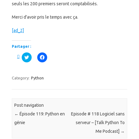
seuls les 200 premiers seront comptabilisés.
Merci d'avoir pris le temps avec ça.
[ad_2]
Partager :
C
C
l
l
i
i
q
q
u
u
e
e
Category:
Python
z
z
p
p
o
o
u
u
r
r
p
p
a
a
Post navigation
r
r
t
t
←
Épisode 119: Python en
Episode # 118 Logiciel sans
a
a
g
g
génie
serveur – [Talk Python To
e
e
r
r
Me Podcast]
→
s
s
u
u