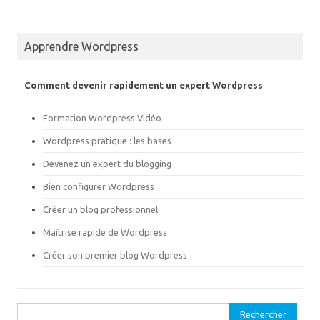
r
r
T
F
w
a
i
c
t
e
Apprendre Wordpress
t
b
e
o
r
o
(
k
Comment devenir rapidement un expert Wordpress
o
(
u
o
v
u
r
v
Formation Wordpress Vidéo
e
r
d
e
Wordpress pratique : les bases
a
d
n
a
s
n
Devenez un expert du blogging
u
s
n
u
Bien configurer Wordpress
e
n
n
e
o
n
Créer un blog professionnel
u
o
v
u
Maîtrise rapide de Wordpress
e
v
l
e
l
l
Créer son premier blog Wordpress
e
l
f
e
e
f
n
e
ê
n
t
ê
Rechercher :