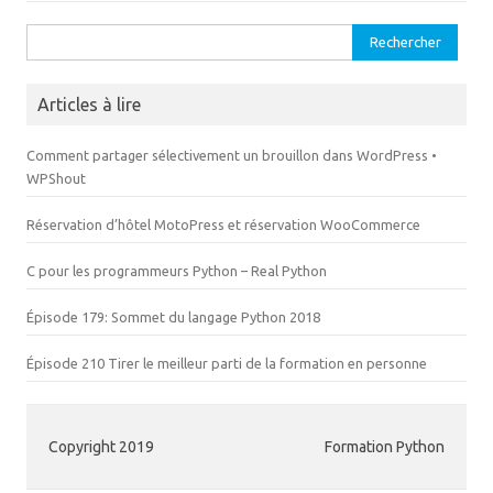
n
e
ê
n
t
ê
Rechercher :
r
t
e
r
)
e
)
Articles à lire
Comment partager sélectivement un brouillon dans WordPress •
WPShout
Réservation d’hôtel MotoPress et réservation WooCommerce
C pour les programmeurs Python – Real Python
Épisode 179: Sommet du langage Python 2018
Épisode 210 Tirer le meilleur parti de la formation en personne
Copyright 2019
Formation Python