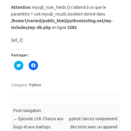
Attention
: mysqli_num_fields () s'attend à ce que le
paramètre 1 soit mysqli_result, booléen donné dans
/home1/varied/public_html/pythontesting.net/wp-
includes/wp-db.php
en ligne
3283
[ad_2]
Partager :
C
C
l
l
i
i
q
q
u
u
e
e
Category:
Python
z
z
p
p
o
o
u
u
r
r
p
p
a
a
Post navigation
r
r
t
t
←
Épisode 228: Chasse aux
pytest: lancez uniquement
a
a
g
g
bugs et aux startups
des tests avec un appareil
e
e