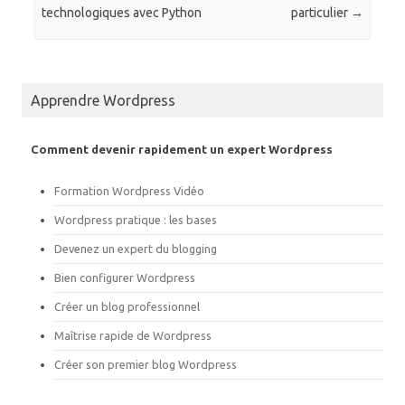
r
r
technologiques avec Python
particulier
→
s
s
u
u
r
r
T
F
w
a
i
c
t
e
Apprendre Wordpress
t
b
e
o
r
o
(
k
o
(
Comment devenir rapidement un expert Wordpress
u
o
v
u
r
v
Formation Wordpress Vidéo
e
r
d
e
a
d
Wordpress pratique : les bases
n
a
s
n
Devenez un expert du blogging
u
s
n
u
e
n
Bien configurer Wordpress
n
e
o
n
Créer un blog professionnel
u
o
v
u
e
v
Maîtrise rapide de Wordpress
l
e
l
l
Créer son premier blog Wordpress
e
l
f
e
e
f