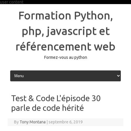
user content
Skip
to
Formation Python,
content
php, javascript et
référencement web
Formez-vous au python
Test & Code L'épisode 30
parle de code hérité
By
Tony Montana
|
septembre 6, 2019