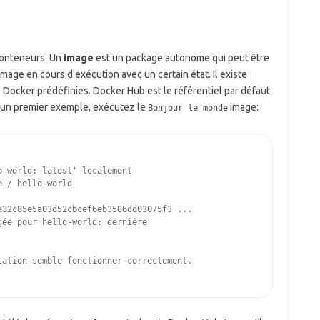
conteneurs. Un
image
est un package autonome qui peut être
mage en cours d'exécution avec un certain état. Il existe
 Docker prédéfinies. Docker Hub est le référentiel par défaut
ur un premier exemple, exécutez le
image:
Bonjour le monde
o-world: latest' localement
e / hello-world
a32c85e5a03d52cbcef6eb3586dd03075f3 ...
gée pour hello-world: dernière
lation semble fonctionner correctement.