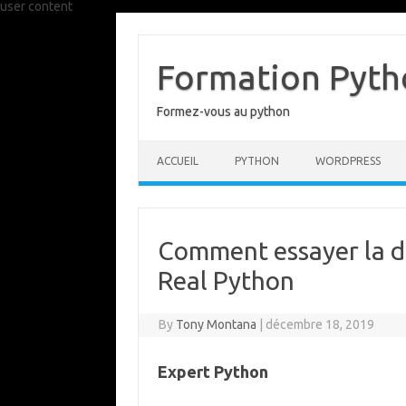
user content
Skip
to
content
Formation Pytho
Formez-vous au python
ACCUEIL
PYTHON
WORDPRESS
Comment essayer la de
Real Python
By
Tony Montana
|
décembre 18, 2019
Expert Python