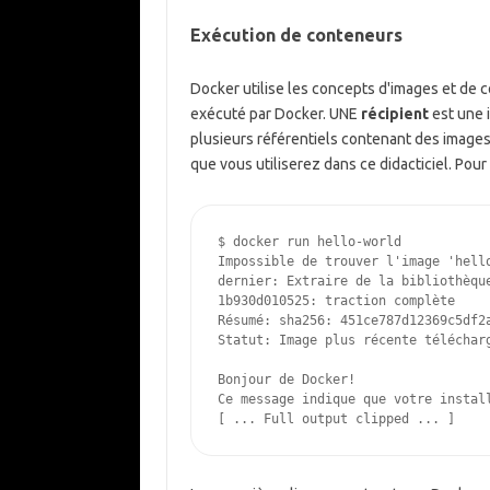
Exécution de conteneurs
Docker utilise les concepts d'images et de 
exécuté par Docker. UNE
récipient
est une i
plusieurs référentiels contenant des images
que vous utiliserez dans ce didacticiel. Po
$
Impossible de trouver l'image 'hell
dernier: Extraire de la bibliothèqu
1b930d010525: traction complète
Résumé: sha256: 451ce787d12369c5df2
Statut: Image plus récente téléchar
Bonjour de Docker!
Ce message indique que votre instal
[ ... Full output clipped ... ]