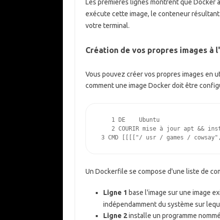
Les premières lignes montrent que Docker 
exécute cette image, le conteneur résultant
votre terminal.
Création de vos propres images à l
Vous pouvez créer vos propres images en ut
comment une image Docker doit être configu
    1 
DE
    Ubuntu
    2 
COURIR
 mise à jour apt 
&&
 3 
CMD
[[[[
"/ usr / games / cowsay"
Un Dockerfile se compose d'une liste de com
Ligne 1
base l'image sur une image e
indépendamment du système sur lequ
Ligne 2
installe un programme nomm