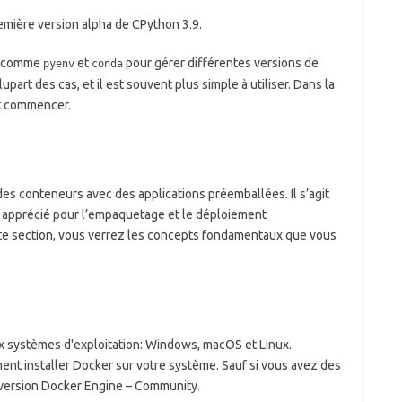
emière version alpha de CPython 3.9.
ls comme
et
pour gérer différentes versions de
pyenv
conda
part des cas, et il est souvent plus simple à utiliser. Dans la
nt commencer.
es conteneurs avec des applications préemballées. Il s’agit
t apprécié pour l’empaquetage et le déploiement
tte section, vous verrez les concepts fondamentaux que vous
ux systèmes d'exploitation: Windows, macOS et Linux.
ent installer Docker sur votre système. Sauf si vous avez des
a version Docker Engine – Community.