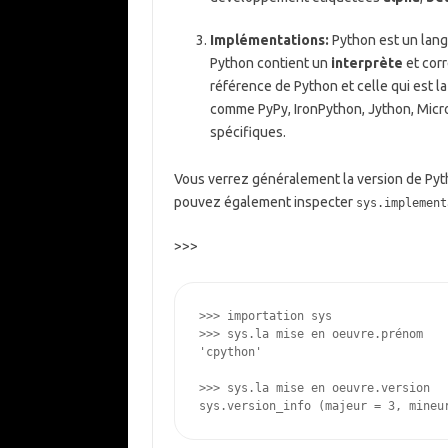
Implémentations:
Python est un lang
Python contient un
interprète
et cor
référence de Python et celle qui est la
comme PyPy, IronPython, Jython, MicroP
spécifiques.
Vous verrez généralement la version de Pyt
pouvez également inspecter
sys.implement
>>>
>>> 
importation
sys
>>> 
sys
.
la mise en oeuvre
.
prénom
'cpython'
>>> 
sys
.
la mise en oeuvre
.
version
sys.version_info (majeur = 3, mineu