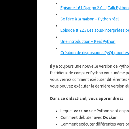
Épisode 161 Django 2.0 – [Talk Pytho
Se faire à la maison – Python réel
Episode # 225 Les sous-interprètes pe
Une introduction – Real Python
Création de dispositions PyQt pour les
Il y a toujours une nouvelle version de Pyt
fastidieux de compiler Python vous-même pou
vous verrez comment exécuter différentes v
vous pouvez exécuter la dernière version al
Dans ce didacticiel, vous apprendrez:
Lequel
versions
de Python sont dispo
Comment débuter avec
Docker
Comment exécuter différentes versio