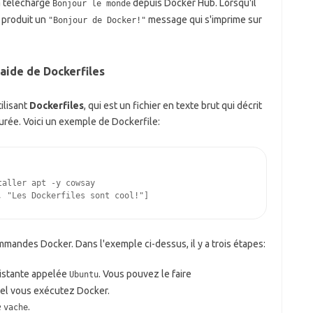
a téléchargé
depuis Docker Hub. Lorsqu'il
Bonjour le monde
 produit un
message qui s'imprime sur
"Bonjour de Docker!"
'aide de Dockerfiles
ilisant
Dockerfiles
, qui est un fichier en texte brut qui décrit
rée. Voici un exemple de Dockerfile:
,
"Les Dockerfiles sont cool!"
]
mandes Docker. Dans l'exemple ci-dessus, il y a trois étapes:
xistante appelée
. Vous pouvez le faire
Ubuntu
el vous exécutez Docker.
é
.
vache