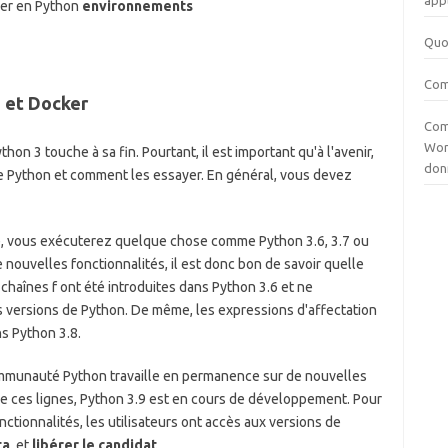
appl
ker en Python
environnements
Quoi
Com
 et Docker
Com
Wor
on 3 touche à sa fin. Pourtant, il est important qu'à l'avenir,
don
de Python et comment les essayer. En général, vous devez
, vous exécuterez quelque chose comme Python 3.6, 3.7 ou
 nouvelles fonctionnalités, il est donc bon de savoir quelle
 chaînes f ont été introduites dans Python 3.6 et ne
 versions de Python. De même, les expressions d'affectation
s Python 3.8.
munauté Python travaille en permanence sur de nouvelles
e ces lignes, Python 3.9 est en cours de développement. Pour
nctionnalités, les utilisateurs ont accès aux versions de
ta
, et
libérer le candidat
.