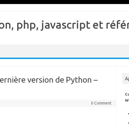
n, php, javascript et ré
rnière version de Python –
A
C
W
0 Comment