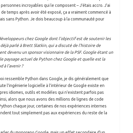
 personnes incroyables qui le composent – J'étais accro. J'ai
 de temps après avoir été exposé, ça a vraiment commencé à
 serais sans Python. Je dois beaucoup à la communauté pour
développeurs chez Google dont l'objectif est de soutenir les
jà parlé à Brett Slatkin, qui a discuté de l'histoire de
nt devenu un sponsor visionnaire de la PSF. Google étant un
le paysage actuel de Python chez Google et quelle est la
 à l'avenir ?
i ressemble Python dans Google, je dis généralement que
e l'ingénierie logicielle à l'intérieur de Google existe en
pres idiomes, outils et modèles qui n'existent parfois pas
nsi, alors que nous avons des millions de lignes de code
 Python chaque jour, certaines de nos expériences internes
pondent tout simplement pas aux expériences du reste de la
arler du monorepo Google, mais un effet secondaire d'un