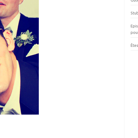
Gut
Stu
Epi
pour
Ête