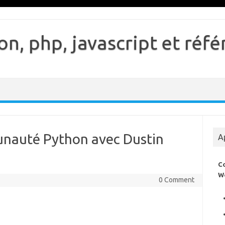
n, php, javascript et ré
unauté Python avec Dustin
A
C
W
0 Comment