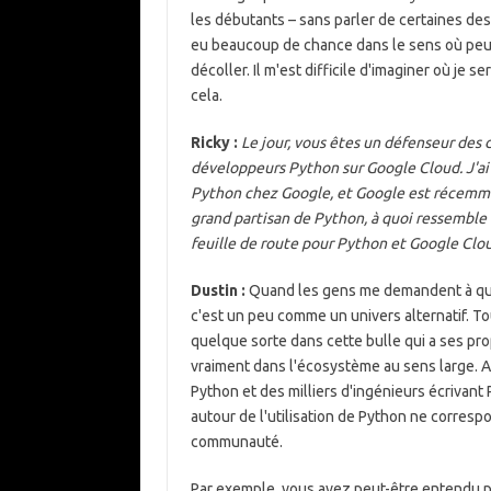
les débutants – sans parler de certaines des
eu beaucoup de chance dans le sens où peu
décoller. Il m'est difficile d'imaginer où je
cela.
Ricky :
Le jour, vous êtes un défenseur des 
développeurs Python sur Google Cloud. J'ai dé
Python chez Google, et Google est récemme
grand partisan de Python, à quoi ressemble 
feuille de route pour Python et Google Cloud
Dustin :
Quand les gens me demandent à quo
c'est un peu comme un univers alternatif. Tout
quelque sorte dans cette bulle qui a ses pro
vraiment dans l'écosystème au sens large. Ai
Python et des milliers d'ingénieurs écrivant
autour de l'utilisation de Python ne corres
communauté.
Par exemple, vous avez peut-être entendu p