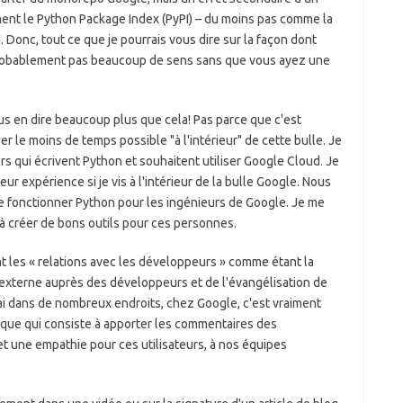
ent le Python Package Index (PyPI) – du moins pas comme la
I. Donc, tout ce que je pourrais vous dire sur la façon dont
t probablement pas beaucoup de sens sans que vous ayez une
us en dire beaucoup plus que cela! Pas parce que c'est
er le moins de temps possible "à l'intérieur" de cette bulle. Je
s qui écrivent Python et souhaitent utiliser Google Cloud. Je
r expérience si je vis à l'intérieur de la bulle Google. Nous
re fonctionner Python pour les ingénieurs de Google. Je me
 à créer de bons outils pour ces personnes.
 les « relations avec les développeurs » comme étant la
 externe auprès des développeurs et de l'évangélisation de
rai dans de nombreux endroits, chez Google, c'est vraiment
nique qui consiste à apporter les commentaires des
 une empathie pour ces utilisateurs, à nos équipes