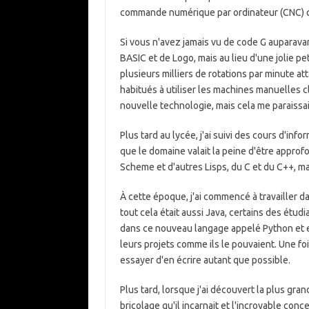
commande numérique par ordinateur (CNC) q
Si vous n'avez jamais vu de code G auparava
BASIC et de Logo, mais au lieu d'une jolie pe
plusieurs milliers de rotations par minute 
habitués à utiliser les machines manuelles c
nouvelle technologie, mais cela me paraissait 
Plus tard au lycée, j'ai suivi des cours d'in
que le domaine valait la peine d'être approfon
Scheme et d'autres Lisps, du C et du C++, ma
À cette époque, j'ai commencé à travailler d
tout cela était aussi Java, certains des étud
dans ce nouveau langage appelé Python et e
leurs projets comme ils le pouvaient. Une fois
essayer d'en écrire autant que possible.
Plus tard, lorsque j'ai découvert la plus g
bricolage qu'il incarnait et l'incroyable concent