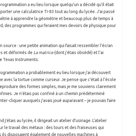
rogrammation a eu lieu lorsque quelqu'un a décidé qu'il était
orter une calculatrice TI-83 tout au long du lycée. J'ai passé
trie à apprendre la géométrie et beaucoup plus de temps à
tard, des programmes qui feraient mes devoirs de physique pour
source : une petite animation qui faisait ressembler l'écran
des et déformés de
La matrice
(dont j'étais obsédé) et l'ai
 de Texas Instruments.
programmation a probablement eu lieu lorsque j'ai découvert
 avec la tortue comme curseur. Je pense que c'était à l'école
e reproduire des formes simples, mais je me souviens clairement
infinies. Je n'étais pas confiné à un chemin prédéterminé
ter-cliquer auxquels j'avais joué auparavant – je pouvais faire
'étais au lycée, il dirigeait un atelier d'usinage. L'atelier
 le travail des métaux : des tours et des fraiseuses qui
is ils disposaient également de nouvelles machines à