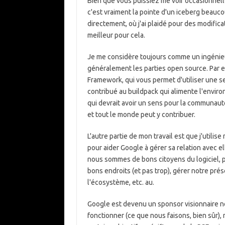
Bien que vous puissiez me voir occasionnelle
c'est vraiment la pointe d'un iceberg beauc
directement, où j'ai plaidé pour des modifica
meilleur pour cela.
Je me considère toujours comme un ingénieur
généralement les parties open source. Par e
Framework, qui vous permet d'utiliser une se
contribué au buildpack qui alimente l'envir
qui devrait avoir un sens pour la communauté
et tout le monde peut y contribuer.
L'autre partie de mon travail est que j'uti
pour aider Google à gérer sa relation avec 
nous sommes de bons citoyens du logiciel, p
bons endroits (et pas trop), gérer notre pré
l'écosystème, etc. au.
Google est devenu un sponsor visionnaire 
fonctionner (ce que nous faisons, bien sûr),