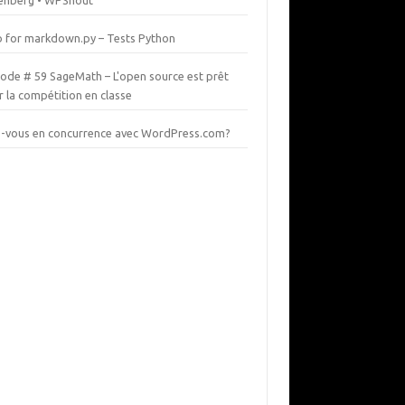
enberg • WPShout
b for markdown.py – Tests Python
sode # 59 SageMath – L'open source est prêt
 la compétition en classe
s-vous en concurrence avec WordPress.com?