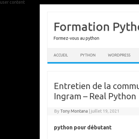
user content
Skip
to
content
Formation Pytho
Formez-vous au python
ACCUEIL
PYTHON
WORDPRESS
Entretien de la comm
Ingram – Real Python
By
Tony Montana
|
juillet 19, 2021
python pour débutant