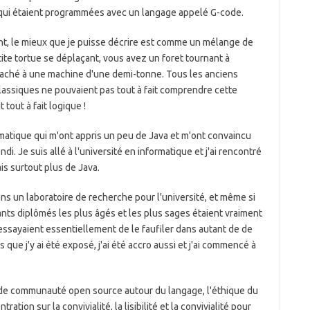
ui étaient programmées avec un langage appelé G-code.
nt, le mieux que je puisse décrire est comme un mélange de
tite tortue se déplaçant, vous avez un foret tournant à
attaché à une machine d'une demi-tonne. Tous les anciens
lassiques ne pouvaient pas tout à fait comprendre cette
tout à fait logique !
formatique qui m'ont appris un peu de Java et m'ont convaincu
di. Je suis allé à l'université en informatique et j'ai rencontré
is surtout plus de Java.
ans un laboratoire de recherche pour l'université, et même si
iants diplômés les plus âgés et les plus sages étaient vraiment
ssayaient essentiellement de le faufiler dans autant de de
 que j'y ai été exposé, j'ai été accro aussi et j'ai commencé à
rande communauté open source autour du langage, l'éthique du
ration sur la convivialité, la lisibilité et la convivialité pour