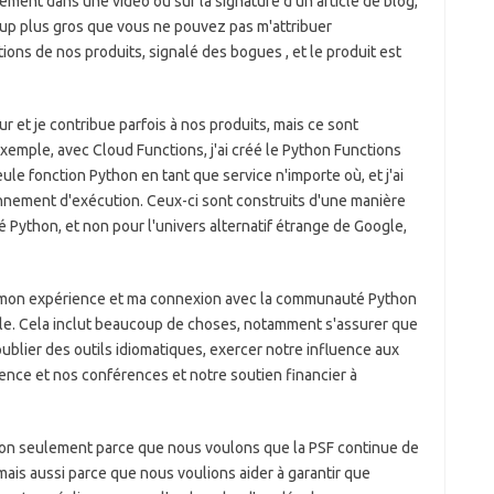
ment dans une vidéo ou sur la signature d'un article de blog,
oup plus gros que vous ne pouvez pas m'attribuer
tions de nos produits, signalé des bogues , et le produit est
 et je contribue parfois à nos produits, mais ce sont
xemple, avec Cloud Functions, j'ai créé le Python Functions
ule fonction Python en tant que service n'importe où, et j'ai
onnement d'exécution. Ceux-ci sont construits d'une manière
 Python, et non pour l'univers alternatif étrange de Google,
lise mon expérience et ma connexion avec la communauté Python
elle. Cela inclut beaucoup de choses, notamment s'assurer que
ublier des outils idiomatiques, exercer notre influence aux
sence et nos conférences et notre soutien financier à
non seulement parce que nous voulons que la PSF continue de
 mais aussi parce que nous voulions aider à garantir que