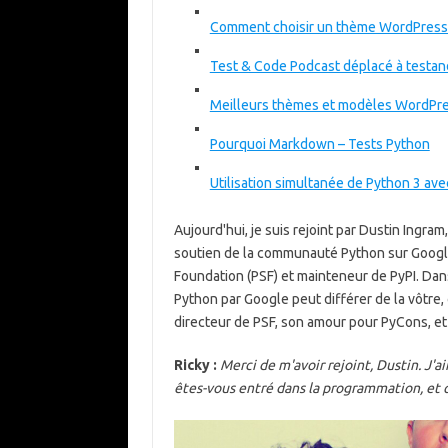
Comment choisir un thème WordPress 
Test & Code Podcast déplacé à testa
Meilleurs thèmes et modèles WordPr
Pourquoi Markdown – Tests Python
Utilisation simultanée de Python 3 ave
Aujourd'hui, je suis rejoint par Dustin Ingr
soutien de la communauté Python sur Google
Foundation (PSF) et mainteneur de PyPI. Dans
Python par Google peut différer de la vôtre, c
directeur de PSF, son amour pour PyCons, et
Ricky :
Merci de m'avoir rejoint, Dustin. J
êtes-vous entré dans la programmation, et