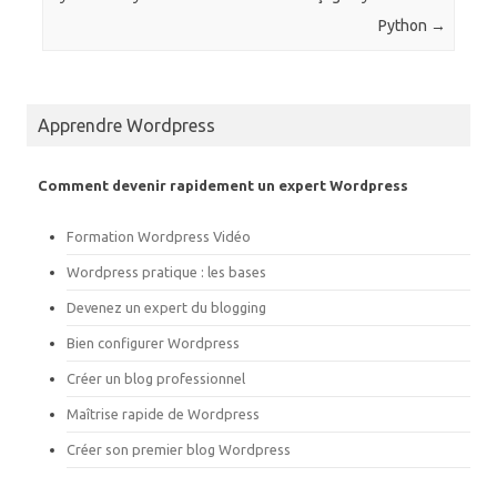
e
e
r
r
Python
→
s
s
u
u
r
r
T
F
w
a
i
c
t
e
Apprendre Wordpress
t
b
e
o
r
o
(
k
Comment devenir rapidement un expert Wordpress
o
(
u
o
v
u
r
v
Formation Wordpress Vidéo
e
r
d
e
Wordpress pratique : les bases
a
d
n
a
s
n
Devenez un expert du blogging
u
s
n
u
Bien configurer Wordpress
e
n
n
e
o
n
Créer un blog professionnel
u
o
v
u
Maîtrise rapide de Wordpress
e
v
l
e
l
l
Créer son premier blog Wordpress
e
l
f
e
e
f