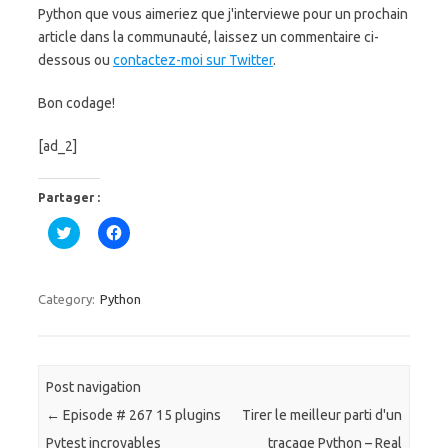
Python que vous aimeriez que j'interviewe pour un prochain
article dans la communauté, laissez un commentaire ci-
dessous ou
contactez-moi sur Twitter
.
Bon codage!
[ad_2]
Partager :
C
C
l
l
i
i
q
q
u
u
e
e
Category:
Python
z
z
p
p
o
o
u
u
r
r
p
p
a
a
Post navigation
r
r
t
t
←
Episode # 267 15 plugins
Tirer le meilleur parti d'un
a
a
g
g
Pytest incroyables
traçage Python – Real