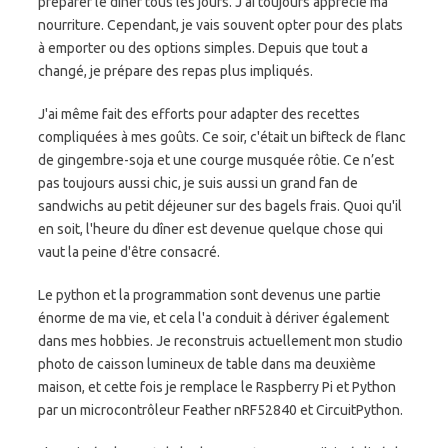
préparer le dîner tous les jours. J'ai toujours apprécié ma
nourriture. Cependant, je vais souvent opter pour des plats
à emporter ou des options simples. Depuis que tout a
changé, je prépare des repas plus impliqués.
J'ai même fait des efforts pour adapter des recettes
compliquées à mes goûts. Ce soir, c'était un bifteck de flanc
de gingembre-soja et une courge musquée rôtie. Ce n’est
pas toujours aussi chic, je suis aussi un grand fan de
sandwichs au petit déjeuner sur des bagels frais. Quoi qu'il
en soit, l'heure du dîner est devenue quelque chose qui
vaut la peine d'être consacré.
Le python et la programmation sont devenus une partie
énorme de ma vie, et cela l'a conduit à dériver également
dans mes hobbies. Je reconstruis actuellement mon studio
photo de caisson lumineux de table dans ma deuxième
maison, et cette fois je remplace le Raspberry Pi et Python
par un microcontrôleur Feather nRF52840 et CircuitPython.