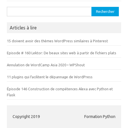
n
e
ê
n
t
ê
Rechercher :
r
t
e
r
)
e
)
Articles à lire
15 doivent avoir des thèmes WordPress similaires à Pinterest
Episode # 160 Lektor: De beaux sites web à partir de fichiers plats
Annulation de WordCamp Asia 2020 • WPShout
11 plugins qui facilitent le dépannage de WordPress
Épisode 146 Construction de compétences Alexa avec Python et
Flask
Copyright 2019
Formation Python