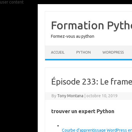
user content
Skip
to
content
Formation Pytho
Formez-vous au python
ACCUEIL
PYTHON
WORDPRESS
Épisode 233: Le fra
By
Tony Montana
|
octobre 10, 2019
trouver un expert Python
Courbe d'apprentissage WordPress e