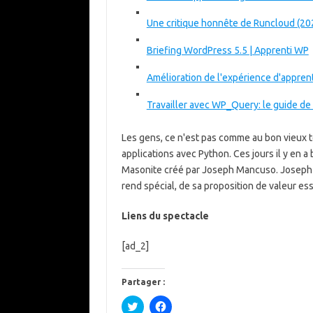
Une critique honnête de Runcloud (2
Briefing WordPress 5.5 | Apprenti WP
Amélioration de l'expérience d'appren
Travailler avec WP_Query: le guide de 
Les gens, ce n'est pas comme au bon vieux 
applications avec Python. Ces jours il y en
Masonite créé par Joseph Mancuso. Joseph es
rend spécial, de sa proposition de valeur e
Liens du spectacle
[ad_2]
Partager :
C
C