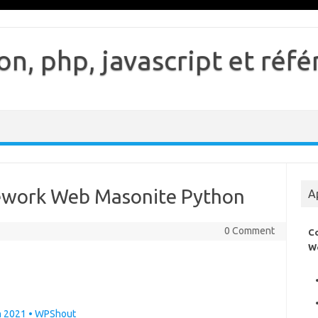
n, php, javascript et ré
mework Web Masonite Python
A
0 Comment
C
W
n 2021 • WPShout