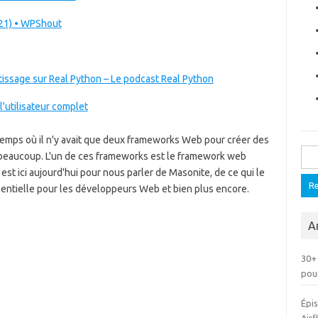
021) • WPShout
tissage sur Real Python – Le podcast Real Python
l'utilisateur complet
temps où il n'y avait que deux frameworks Web pour créer des
Rech
 a beaucoup. L'un de ces frameworks est le framework web
t ici aujourd'hui pour nous parler de Masonite, de ce qui le
ssentielle pour les développeurs Web et bien plus encore.
Ar
30+
pou
Épi