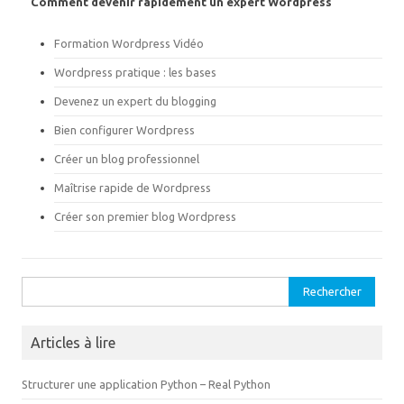
r
o
Comment devenir rapidement un expert Wordpress
(
k
o
(
u
o
Formation Wordpress Vidéo
v
u
r
v
e
r
Wordpress pratique : les bases
d
e
a
d
Devenez un expert du blogging
n
a
s
n
u
s
Bien configurer Wordpress
n
u
e
n
Créer un blog professionnel
n
e
o
n
Maîtrise rapide de Wordpress
u
o
v
u
e
v
Créer son premier blog Wordpress
l
e
l
l
e
l
f
e
e
f
n
e
Rechercher :
ê
n
t
ê
r
t
e
r
)
e
Articles à lire
)
Structurer une application Python – Real Python