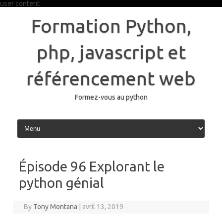
user content
Skip
to
Formation Python,
content
php, javascript et
référencement web
Formez-vous au python
Épisode 96 Explorant le
python génial
By
Tony Montana
|
avril 13, 2019