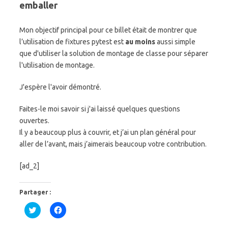
emballer
Mon objectif principal pour ce billet était de montrer que
l’utilisation de fixtures pytest est
au moins
aussi simple
que d'utiliser la solution de montage de classe pour séparer
l'utilisation de montage.
J'espère l'avoir démontré.
Faites-le moi savoir si j'ai laissé quelques questions
ouvertes.
Il y a beaucoup plus à couvrir, et j’ai un plan général pour
aller de l’avant, mais j’aimerais beaucoup votre contribution.
[ad_2]
Partager :
C
C
l
l
i
i