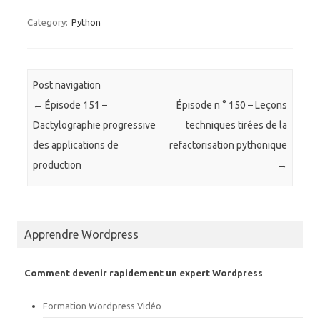
q
q
u
u
e
e
Category:
Python
z
z
p
p
o
o
u
u
r
r
p
p
a
a
Post navigation
r
r
t
t
←
Épisode 151 –
Épisode n ° 150 – Leçons
a
a
g
g
Dactylographie progressive
techniques tirées de la
e
e
r
r
des applications de
refactorisation pythonique
s
s
u
u
production
→
r
r
T
F
w
a
i
c
t
e
t
b
e
o
r
o
Apprendre Wordpress
(
k
o
(
u
o
v
u
Comment devenir rapidement un expert Wordpress
r
v
e
r
d
e
Formation Wordpress Vidéo
a
d
n
a