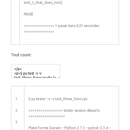
test_2_that_does_not
(
)
PASSÉ
===
===
===
===
===
1
passé
dans
0,01
secondes
===
===
===
===
===
Tout courir:
1
$
py
.
tester
–
s
–
v
test_three_funcs
.
py
2
===
===
===
===
===
==
tester
session
départs
===
===
===
===
===
===
3
Plate-forme
Darwin
–
Python
2.7.5
–
pytest
–
2.3.4
–