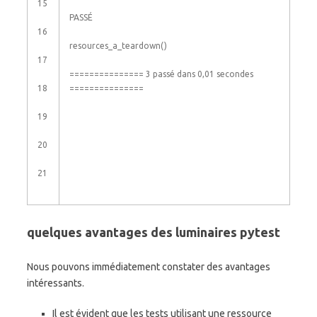
15
PASSÉ
16
resources_a_teardown
(
)
17
===
===
===
===
===
3
passé
dans
0,01
secondes
18
===
===
===
===
===
19
20
21
quelques avantages des luminaires pytest
Nous pouvons immédiatement constater des avantages
intéressants.
Il est évident que les tests utilisant une ressource