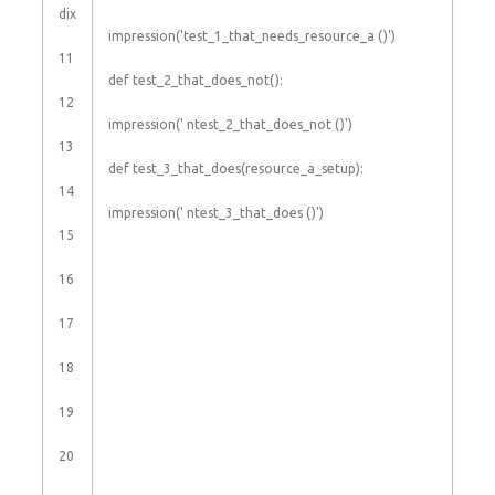
dix
impression
(
'test_1_that_needs_resource_a ()'
)
11
def
test_2_that_does_not
(
)
:
12
impression
(
' ntest_2_that_does_not ()'
)
13
def
test_3_that_does
(
resource_a_setup
)
:
14
impression
(
' ntest_3_that_does ()'
)
15
16
17
18
19
20