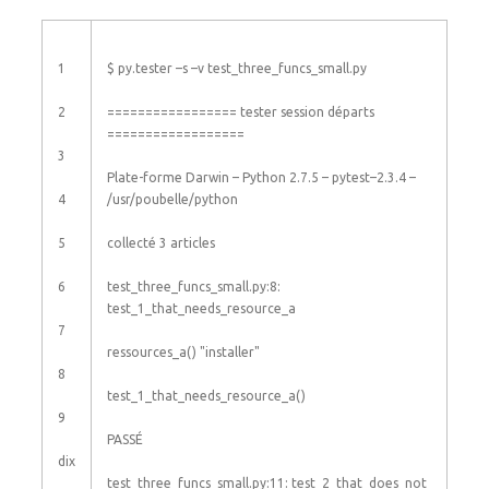
1
$
py
.
tester
–
s
–
v
test_three_funcs_small
.
py
2
===
===
===
===
===
==
tester
session
départs
===
===
===
===
===
===
3
Plate-forme
Darwin
–
Python
2.7.5
–
pytest
–
2.3.4
–
4
/
usr
/
poubelle
/
python
5
collecté
3
articles
6
test_three_funcs_small
.
py
:
8
:
test_1_that_needs_resource_a
7
ressources_a
(
)
"installer"
8
test_1_that_needs_resource_a
(
)
9
PASSÉ
dix
test_three_funcs_small
.
py
:
11
:
test_2_that_does_not