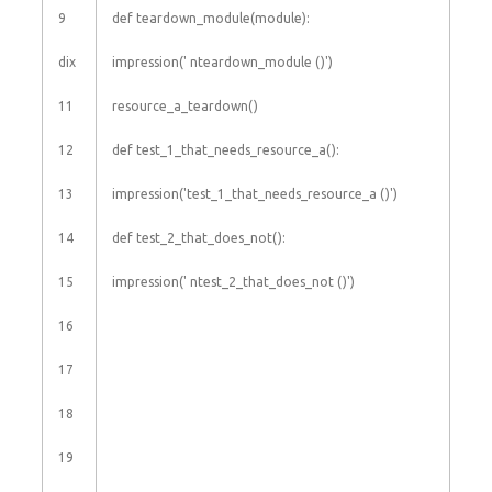
9
def
teardown_module
(
module
)
:
dix
impression
(
' nteardown_module ()'
)
11
resource_a_teardown
(
)
12
def
test_1_that_needs_resource_a
(
)
:
13
impression
(
'test_1_that_needs_resource_a ()'
)
14
def
test_2_that_does_not
(
)
:
15
impression
(
' ntest_2_that_does_not ()'
)
16
17
18
19