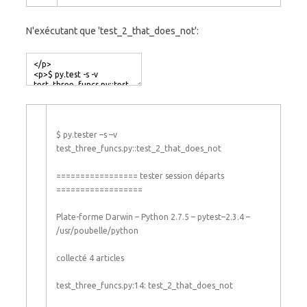
N'exécutant que 'test_2_that_does_not':
$
py
.
tester
–
s
–
v
test_three_funcs
.
py
::
test_2_that_does_not
===
===
===
===
===
==
tester
session
départs
===
===
===
===
===
===
Plate-forme
Darwin
–
Python
2.7.5
–
pytest
–
2.3.4
–
/
usr
/
poubelle
/
python
collecté
4
articles
test_three_funcs
.
py
:
14
:
test_2_that_does_not