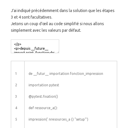
J'ai indiqué précédemment dans la solution que les étapes
3 et 4 sont facultatives.
Jetons un coup d’œil au code simplifié si nous allons
simplement avec les valeurs par défaut.
1
de
__futur__
importation
fonction_impression
2
importation
pytest
3
@
pytest
.
fixation
(
)
4
def
ressource_a
(
)
:
5
impression
(
' nresources_a () "setup"'
)