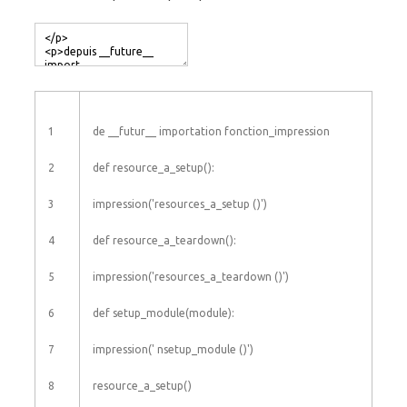
1
de
__futur__
importation
fonction_impression
2
def
resource_a_setup
(
)
:
3
impression
(
'resources_a_setup ()'
)
4
def
resource_a_teardown
(
)
:
5
impression
(
'resources_a_teardown ()'
)
6
def
setup_module
(
module
)
:
7
impression
(
' nsetup_module ()'
)
8
resource_a_setup
(
)