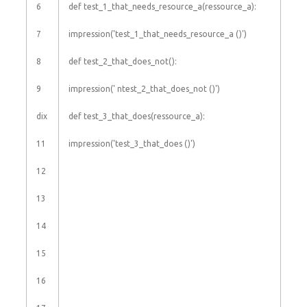
6
def
test_1_that_needs_resource_a
(
ressource_a
)
:
7
impression
(
'test_1_that_needs_resource_a ()'
)
8
def
test_2_that_does_not
(
)
:
9
impression
(
' ntest_2_that_does_not ()'
)
dix
def
test_3_that_does
(
ressource_a
)
:
11
impression
(
'test_3_that_does ()'
)
12
13
14
15
16