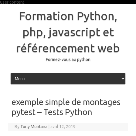
user content
Skip
to
Formation Python,
content
php, javascript et
référencement web
Formez-vous au python
exemple simple de montages
pytest – Tests Python
By
Tony Montana
|
avril 12, 2019