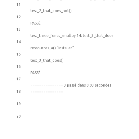
11
test_2_that_does_not
(
)
12
PASSÉ
13
test_three_funcs_small
.
py
:
14
:
test_3_that_does
14
ressources_a
(
)
"installer"
15
test_3_that_does
(
)
16
PASSÉ
17
===
===
===
===
===
3
passé
dans
0,03
secondes
18
===
===
===
===
===
19
20