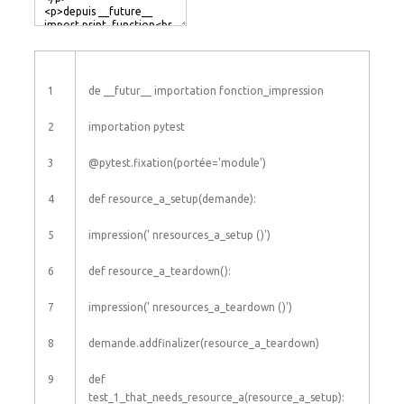
1
de
__futur__
importation
fonction_impression
2
importation
pytest
3
@
pytest
.
fixation
(
portée
=
'module'
)
4
def
resource_a_setup
(
demande
)
:
5
impression
(
' nresources_a_setup ()'
)
6
def
resource_a_teardown
(
)
:
7
impression
(
' nresources_a_teardown ()'
)
8
demande
.
addfinalizer
(
resource_a_teardown
)
9
def
test_1_that_needs_resource_a
(
resource_a_setup
)
: