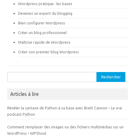
s
n
Wordpress pratique : les bases
u
s
n
u
Devenez un expert du blogging
e
n
n
e
o
n
Bien configurer Wordpress
u
o
v
u
Créer un blog professionnel
e
v
l
e
l
l
Maîtrise rapide de Wordpress
e
l
f
e
Créer son premier blog Wordpress
e
f
n
e
ê
n
t
ê
r
t
e
r
Rechercher :
)
e
)
Articles à lire
Révéler la syntaxe de Python à sa base avec Brett Cannon – Le vrai
podcast Python
Comment remplacer des images ou des fichiers multimédias sur un
WordPress • WPShout