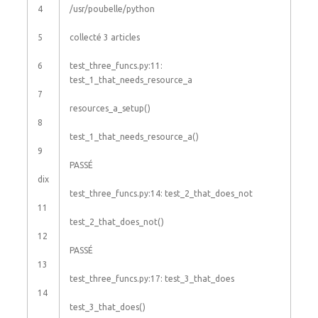
4
/
usr
/
poubelle
/
python
5
collecté
3
articles
6
test_three_funcs
.
py
:
11
:
test_1_that_needs_resource_a
7
resources_a_setup
(
)
8
test_1_that_needs_resource_a
(
)
9
PASSÉ
dix
test_three_funcs
.
py
:
14
:
test_2_that_does_not
11
test_2_that_does_not
(
)
12
PASSÉ
13
test_three_funcs
.
py
:
17
:
test_3_that_does
14
test_3_that_does
(
)