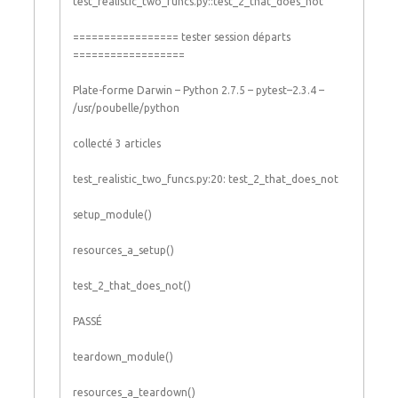
test_realistic_two_funcs
.
py
::
test_2_that_does_not
===
===
===
===
===
==
tester
session
départs
===
===
===
===
===
===
Plate-forme
Darwin
–
Python
2.7.5
–
pytest
–
2.3.4
–
/
usr
/
poubelle
/
python
collecté
3
articles
test_realistic_two_funcs
.
py
:
20
:
test_2_that_does_not
setup_module
(
)
resources_a_setup
(
)
test_2_that_does_not
(
)
PASSÉ
teardown_module
(
)
resources_a_teardown
(
)