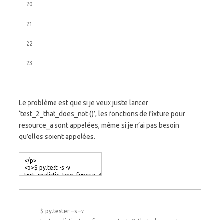
20
21
22
23
Le problème est que si je veux juste lancer
‘test_2_that_does_not ()’, les fonctions de fixture pour
resource_a sont appelées, même si je n’ai pas besoin
qu’elles soient appelées.
$
py
.
tester
–
s
–
v