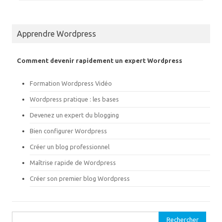
r
r
T
F
w
a
i
c
t
e
Apprendre Wordpress
t
b
e
o
r
o
(
k
Comment devenir rapidement un expert Wordpress
o
(
u
o
v
u
r
v
Formation Wordpress Vidéo
e
r
d
e
Wordpress pratique : les bases
a
d
n
a
s
n
Devenez un expert du blogging
u
s
n
u
Bien configurer Wordpress
e
n
n
e
o
n
Créer un blog professionnel
u
o
v
u
Maîtrise rapide de Wordpress
e
v
l
e
l
l
Créer son premier blog Wordpress
e
l
f
e
e
f
n
e
ê
n
t
ê
Rechercher :