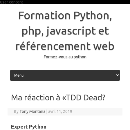
user content
Skip
to
Formation Python,
content
php, javascript et
référencement web
Formez-vous au python
Ma réaction à «TDD Dead?
By
Tony Montana
|
avril 11, 2019
Expert Python