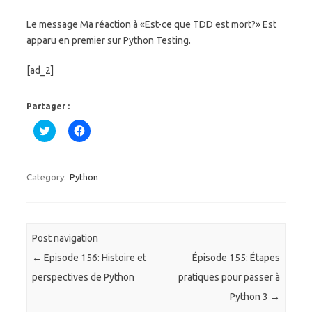
Le message Ma réaction à «Est-ce que TDD est mort?» Est
apparu en premier sur Python Testing.
[ad_2]
Partager :
C
C
l
l
i
i
q
q
u
u
e
e
Category:
Python
z
z
p
p
o
o
u
u
r
r
p
p
a
a
Post navigation
r
r
t
t
←
Episode 156: Histoire et
Épisode 155: Étapes
a
a
g
g
perspectives de Python
pratiques pour passer à
e
e
r
r
Python 3
→
s
s
u
u