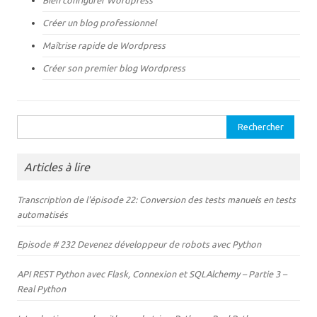
n
e
o
n
Créer un blog professionnel
u
o
v
u
e
v
Maîtrise rapide de Wordpress
l
e
l
l
Créer son premier blog Wordpress
e
l
f
e
e
f
n
e
ê
n
t
ê
Rechercher :
r
t
e
r
)
e
)
Articles à lire
Transcription de l'épisode 22: Conversion des tests manuels en tests
automatisés
Episode # 232 Devenez développeur de robots avec Python
API REST Python avec Flask, Connexion et SQLAlchemy – Partie 3 –
Real Python