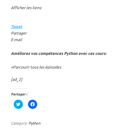
Afficher les liens:
Tweet
Partager
E-mail
Améliorez vos compétences Python avec ces cours:
«Parcourir tous les épisodes
[ad_2]
Partager :
C
C
l
l
i
i
q
q
u
u
e
e
Category:
Python
z
z