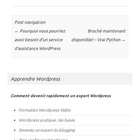
p
p
o
o
u
u
r
r
p
p
a
a
Post navigation
r
r
t
t
←
Pourquoi vous pourriez
Broché maintenant
a
a
g
g
avoir besoin d'un service
disponible! – Vrai Python
→
e
e
r
r
d'assistance WordPress
s
s
u
u
r
r
T
F
w
a
i
c
t
e
Apprendre Wordpress
t
b
e
o
r
o
(
k
o
(
Comment devenir rapidement un expert Wordpress
u
o
v
u
r
v
Formation Wordpress Vidéo
e
r
d
e
a
d
Wordpress pratique : les bases
n
a
s
n
Devenez un expert du blogging
u
s
n
u
e
n
Bien configurer Wordpress