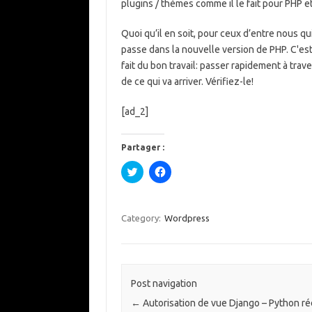
plugins / thèmes comme il le fait pour PHP e
Quoi qu’il en soit, pour ceux d’entre nous qui
passe dans la nouvelle version de PHP. C'es
fait du bon travail: passer rapidement à tra
de ce qui va arriver. Vérifiez-le!
[ad_2]
Partager :
C
C
l
l
i
i
q
q
u
u
e
e
Category:
Wordpress
z
z
p
p
o
o
u
u
r
r
p
p
a
a
Post navigation
r
r
t
t
←
Autorisation de vue Django – Python ré
a
a