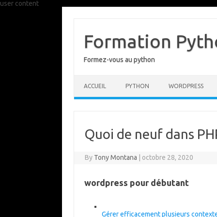
user content
Skip
to
content
Formation Pytho
Formez-vous au python
ACCUEIL
PYTHON
WORDPRESS
Quoi de neuf dans PH
By
Tony Montana
|
octobre 28, 2020
wordpress pour débutant
Gérer efficacement plusieurs context