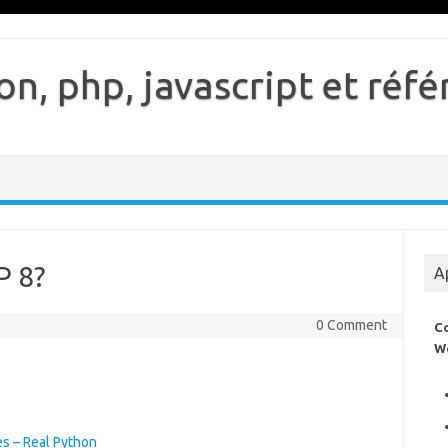
n, php, javascript et ré
P 8?
A
0 Comment
C
W
es – Real Python