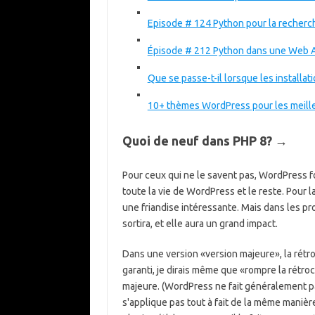
Episode # 124 Python pour la recherch
Épisode # 212 Python dans une Web A
Que se passe-t-il lorsque les installat
10+ thèmes WordPress pour les meille
Quoi de neuf dans PHP 8? →
Pour ceux qui ne le savent pas, WordPress fo
toute la vie de WordPress et le reste. Pour 
une friandise intéressante. Mais dans les p
sortira, et elle aura un grand impact.
Dans une version «version majeure», la rétro
garanti, je dirais même que «rompre la rétro
majeure. (WordPress ne fait généralement p
s'applique pas tout à fait de la même mani