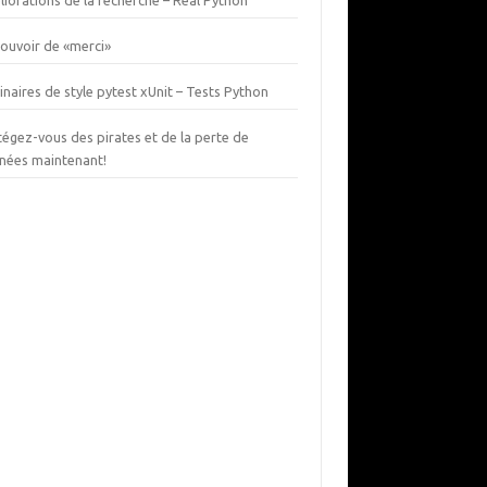
iorations de la recherche – Real Python
pouvoir de «merci»
naires de style pytest xUnit – Tests Python
égez-vous des pirates et de la perte de
nées maintenant!