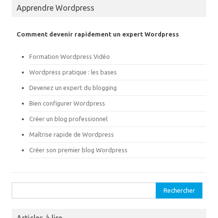
t
e
Apprendre Wordpress
t
b
e
o
r
o
(
k
o
(
Comment devenir rapidement un expert Wordpress
u
o
v
u
r
v
Formation Wordpress Vidéo
e
r
d
e
a
d
Wordpress pratique : les bases
n
a
s
n
Devenez un expert du blogging
u
s
n
u
e
n
Bien configurer Wordpress
n
e
o
n
Créer un blog professionnel
u
o
v
u
e
v
Maîtrise rapide de Wordpress
l
e
l
l
Créer son premier blog Wordpress
e
l
f
e
e
f
n
e
ê
n
t
ê
Rechercher :
r
t
e
r
)
e
)
Articles à lire