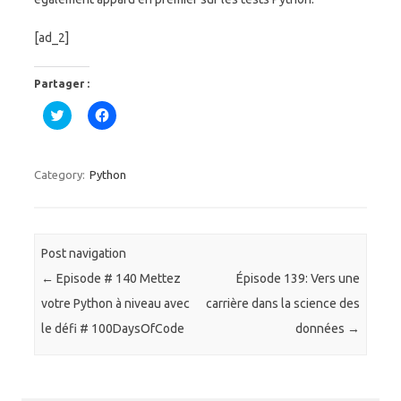
[ad_2]
Partager :
C
C
l
l
i
i
q
q
u
u
e
e
Category:
Python
z
z
p
p
o
o
u
u
r
r
p
p
a
a
Post navigation
r
r
t
t
←
Episode # 140 Mettez
Épisode 139: Vers une
a
a
g
g
votre Python à niveau avec
carrière dans la science des
e
e
r
r
le défi # 100DaysOfCode
données
→
s
s
u
u
r
r
T
F
w
a
i
c