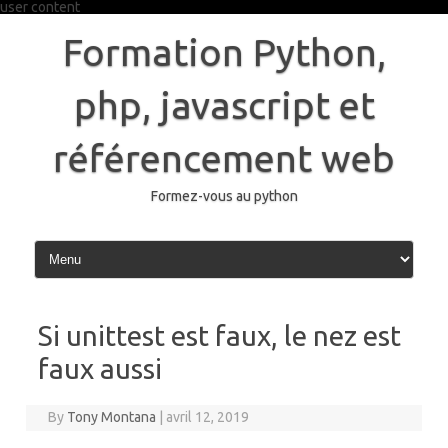
user content
Skip
to
Formation Python,
content
php, javascript et
référencement web
Formez-vous au python
Si unittest est faux, le nez est
faux aussi
By
Tony Montana
|
avril 12, 2019