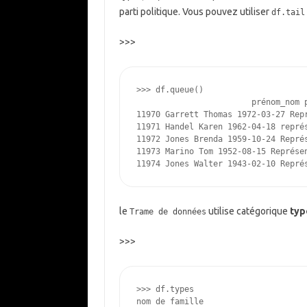
parti politique. Vous pouvez utiliser
df.tail
>>>
>>> 
df
.
queue
()
                        prénom_nom 
11970 Garrett Thomas 1972-03-27 Rep
11971 Handel Karen 1962-04-18 repré
11972 Jones Brenda 1959-10-24 Repré
11973 Marino Tom 1952-08-15 Représe
11974 Jones Walter 1943-02-10 Repré
le
utilise catégorique
typ
Trame de données
>>>
>>> 
df
.
types
nom de famille