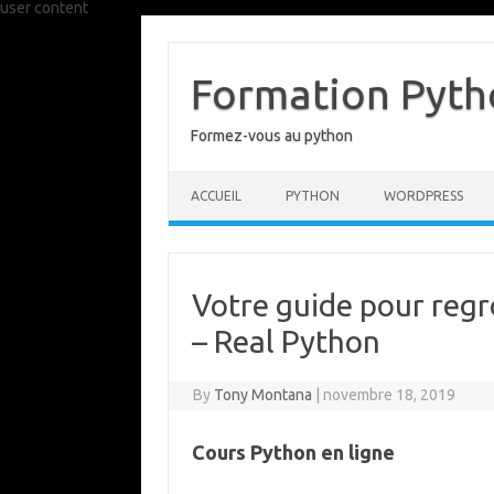
user content
Skip
to
content
Formation Pytho
Formez-vous au python
ACCUEIL
PYTHON
WORDPRESS
Votre guide pour reg
– Real Python
By
Tony Montana
|
novembre 18, 2019
Cours Python en ligne