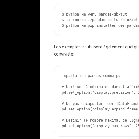
$
$
la source
$
Les exemples ici utilisent également quelqu
conviviale:
importation
pandas
comme
pd
# Utilisez 3 décimales dans l'affic
pd
.
set_option
(
"display.precision"
,
# Ne pas encapsuler repr (DataFrame
pd
.
set_option
(
"display.expand_frame
# Définir le nombre maximal de lign
pd
.
set_option
(
"display.max_rows"
,
2