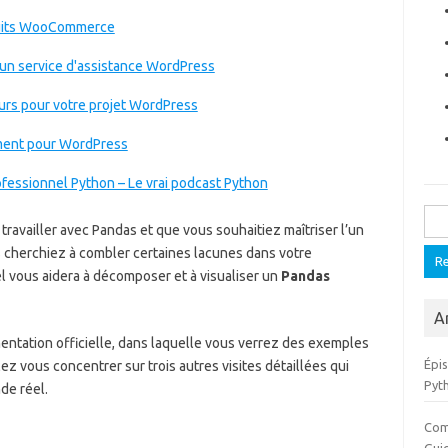
duits WooCommerce
'un service d'assistance WordPress
urs pour votre projet WordPress
ment pour WordPress
fessionnel Python – Le vrai podcast Python
Rech
ravailler avec Pandas et que vous souhaitiez maîtriser l’un
 cherchiez à combler certaines lacunes dans votre
iel vous aidera à décomposer et à visualiser un
Pandas
Ar
mentation officielle, dans laquelle vous verrez des exemples
Épi
ez vous concentrer sur trois autres visites détaillées qui
Pyt
de réel.
Com