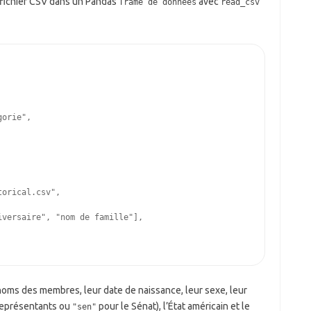
 fichier CSV dans un Pandas
avec
Trame de données
read_csv
gorie"
,
torical.csv"
,
iversaire"
,
"nom de famille"
],
oms des membres, leur date de naissance, leur sexe, leur
représentants ou
pour le Sénat), l’État américain et le
"sen"