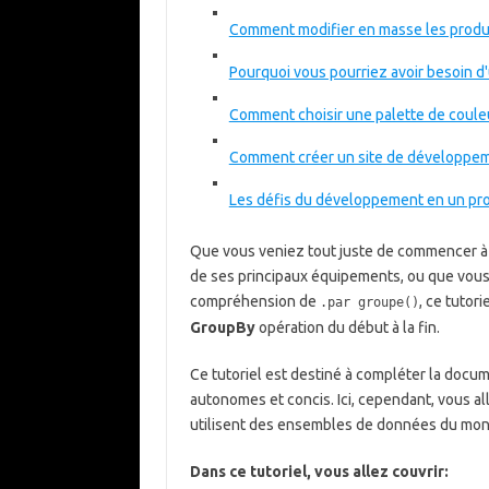
Comment modifier en masse les pro
Pourquoi vous pourriez avoir besoin d
Comment choisir une palette de coule
Comment créer un site de développe
Les défis du développement en un pro
Que vous veniez tout juste de commencer à t
de ses principaux équipements, ou que vous
compréhension de
, ce tutor
.par groupe()
GroupBy
opération du début à la fin.
Ce tutoriel est destiné à compléter la docu
autonomes et concis. Ici, cependant, vous all
utilisent des ensembles de données du mon
Dans ce tutoriel, vous allez couvrir: