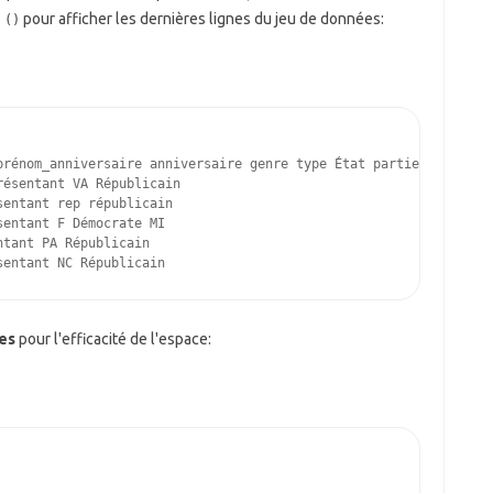
pour afficher les dernières lignes du jeu de données:
 ()
prénom_anniversaire anniversaire genre type État partie
résentant VA Républicain
sentant rep républicain
sentant F Démocrate MI
ntant PA Républicain
sentant NC Républicain
es
pour l'efficacité de l'espace: