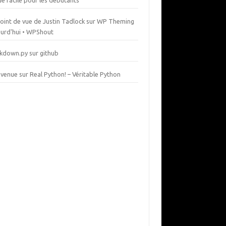
e facile pour les débutants
point de vue de Justin Tadlock sur WP Theming
ourd'hui • WPShout
kdown.py sur github
venue sur Real Python! – Véritable Python