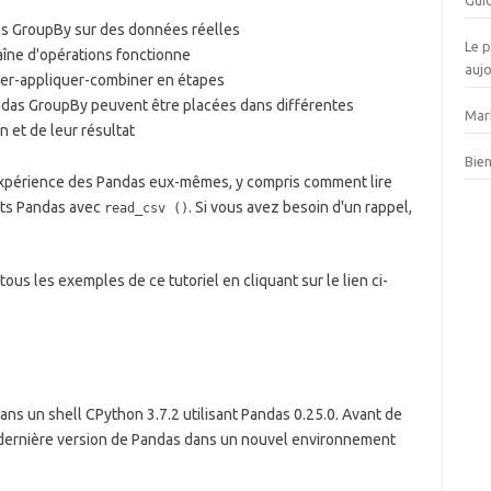
Guid
as GroupBy sur des données réelles
Le 
îne d'opérations fonctionne
auj
iser-appliquer-combiner en étapes
das GroupBy peuvent être placées dans différentes
Mar
n et de leur résultat
Bien
expérience des Pandas eux-mêmes, y compris comment lire
ets Pandas avec
. Si vous avez besoin d'un rappel,
read_csv ()
us les exemples de ce tutoriel en cliquant sur le lien ci-
dans un shell CPython 3.7.2 utilisant Pandas 0.25.0. Avant de
 dernière version de Pandas dans un nouvel environnement