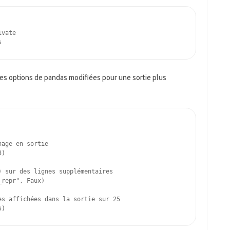
es options de pandas modifiées pour une sortie plus
hage en sortie
3
)
) sur des lignes supplémentaires
_repr"
,
Faux
)
es affichées dans la sortie sur 25
5
)