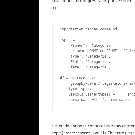
historiques du Congrès. Vous pouvez lire le
:
()
importation
pandas
comme
pd
types
=
"Prénom"
:
"Catégorie"
,
"Le sexe HOMME ou FEMME"
:
"Caté
"type"
:
"Catégorie"
,
"Etat"
:
"Catégorie"
,
"fête"
:
"Catégorie"
,
df
=
pd
.
read_csv
(
"groupby-data / legislators-his
type
=
types
,
Usecols
=
liste
(
types
)
+
[[[[
"ann
parse_dates
=
[[[[
"anniversaire"
]
)
Le jeu de données contient les noms et prén
type (
pour la Chambre des 
"représentant"