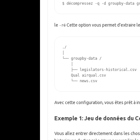
$
le
Cette option vous permet d’extraire l
-ré
./

│

└── groupby-data /

    │

    ├── legislators-historical.csv

    Qual airqual.csv

Avec cette configuration, vous êtes prêt à in
Exemple 1: Jeu de données du C
Vous allez entrer directement dans les ch