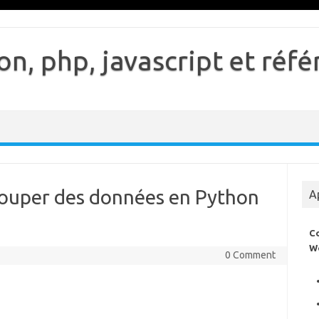
n, php, javascript et ré
rouper des données en Python
A
C
W
0 Comment