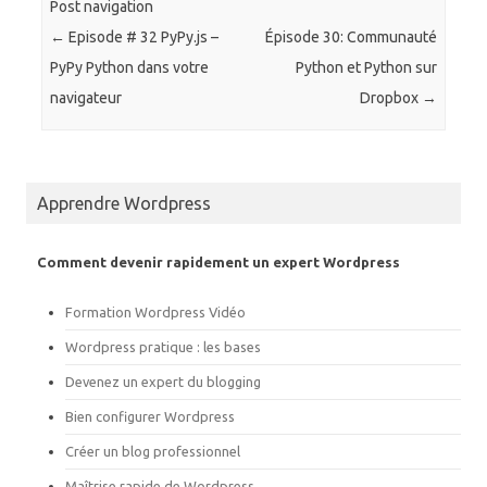
a
a
Post navigation
r
r
t
t
←
Episode # 32 PyPy.js –
Épisode 30: Communauté
a
a
g
g
PyPy Python dans votre
Python et Python sur
e
e
r
r
navigateur
Dropbox
→
s
s
u
u
r
r
T
F
w
a
i
c
t
e
Apprendre Wordpress
t
b
e
o
r
o
(
k
o
(
Comment devenir rapidement un expert Wordpress
u
o
v
u
r
v
Formation Wordpress Vidéo
e
r
d
e
a
d
Wordpress pratique : les bases
n
a
s
n
Devenez un expert du blogging
u
s
n
u
e
n
Bien configurer Wordpress
n
e
o
n
Créer un blog professionnel
u
o
v
u
e
v
Maîtrise rapide de Wordpress