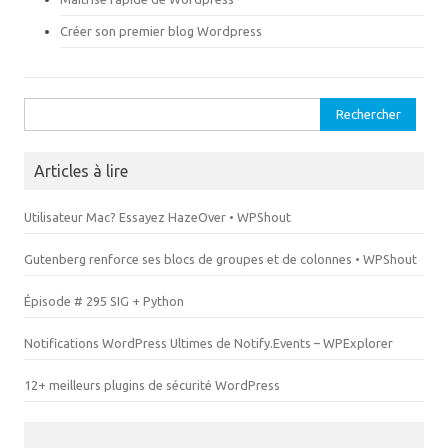
l
e
l
l
Créer son premier blog Wordpress
e
l
f
e
e
f
n
e
ê
n
t
ê
Rechercher :
r
t
e
r
)
e
)
Articles à lire
Utilisateur Mac? Essayez HazeOver • WPShout
Gutenberg renforce ses blocs de groupes et de colonnes • WPShout
Épisode # 295 SIG + Python
Notifications WordPress Ultimes de Notify.Events – WPExplorer
12+ meilleurs plugins de sécurité WordPress