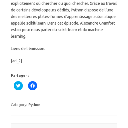
explicitement où chercher ou quoi chercher. Grâce au travail
de certains développeurs dédiés, Python dispose de l’une
des meilleures plates-formes d’apprentissage automatique
appelée scikit-learn. Dans cet épisode, Alexandre Gramfort
est ici pour nous parler du scikit-learn et du machine
learning.
Liens de l'émission:
[ad_2]
Partager :
C
C
l
l
i
i
q
q
u
u
e
e
Category:
Python
z
z
p
p
o
o
u
u
r
r
p
p