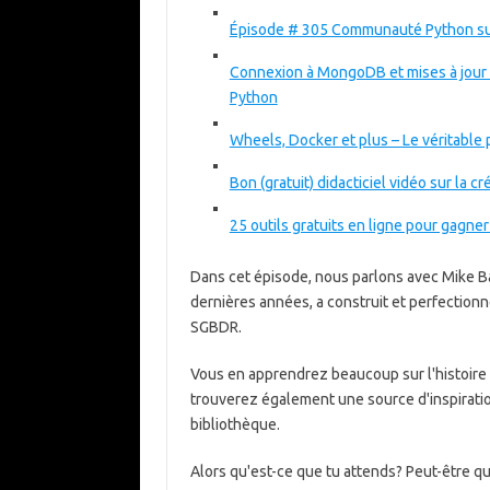
Épisode # 305 Communauté Python su
Connexion à MongoDB et mises à jour 
Python
Wheels, Docker et plus – Le véritable
Bon (gratuit) didacticiel vidéo sur la
25 outils gratuits en ligne pour gag
Dans cet épisode, nous parlons avec Mike B
dernières années, a construit et perfectio
SGBDR.
Vous en apprendrez beaucoup sur l'histoire d
trouverez également une source d'inspiratio
bibliothèque.
Alors qu'est-ce que tu attends? Peut-être qu