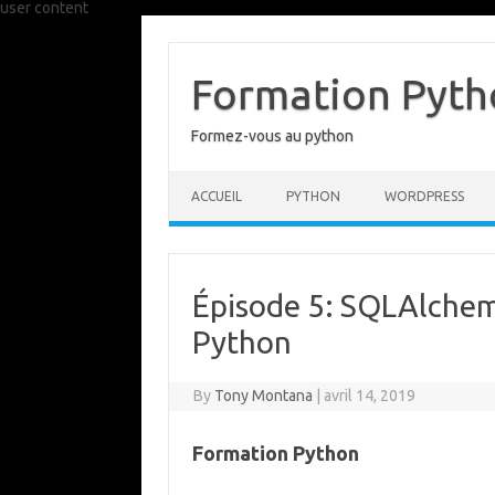
user content
Skip
to
content
Formation Pytho
Formez-vous au python
ACCUEIL
PYTHON
WORDPRESS
Épisode 5: SQLAlchem
Python
By
Tony Montana
|
avril 14, 2019
Formation Python