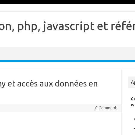
n, php, javascript et ré
y et accès aux données en
A
C
W
0 Comment