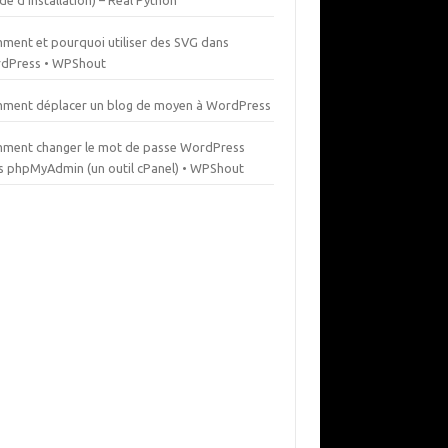
de d'installation) – Real Python
ment et pourquoi utiliser des SVG dans
dPress • WPShout
ment déplacer un blog de moyen à WordPress
ment changer le mot de passe WordPress
s phpMyAdmin (un outil cPanel) • WPShout