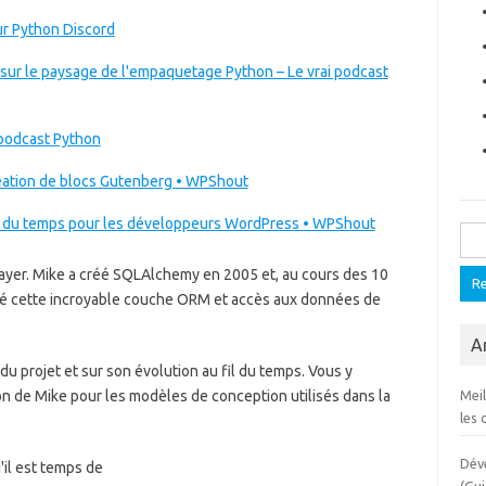
r Python Discord
sur le paysage de l'empaquetage Python – Le vrai podcast
 podcast Python
 création de blocs Gutenberg • WPShout
ner du temps pour les développeurs WordPress • WPShout
Rech
ayer. Mike a créé SQLAlchemy en 2005 et, au cours des 10
nné cette incroyable couche ORM et accès aux données de
Ar
u projet et sur son évolution au fil du temps. Vous y
n de Mike pour les modèles de conception utilisés dans la
Mei
les 
Dév
'il est temps de