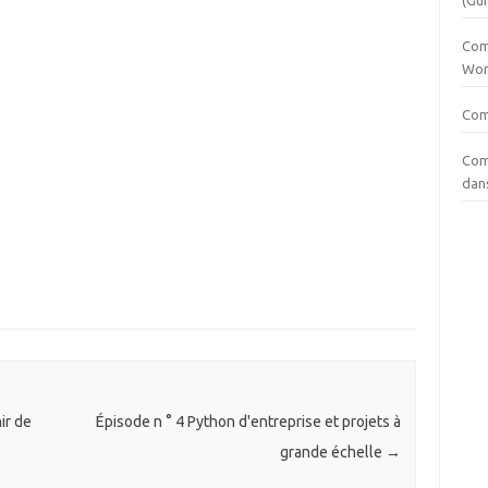
(Gui
Com
Wor
Com
Com
dan
ir de
Épisode n ° 4 Python d'entreprise et projets à
grande échelle
→