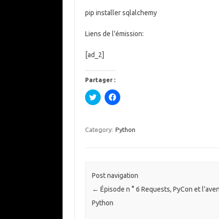
pip installer sqlalchemy
Liens de l'émission:
[ad_2]
Partager :
C
C
l
l
i
i
q
q
u
u
e
e
Category:
Python
z
z
p
p
o
o
u
u
r
r
p
p
a
a
Post navigation
r
r
t
t
←
Épisode n ° 6 Requests, PyCon et l'aven
a
a
g
g
Python
e
e
r
r
s
s