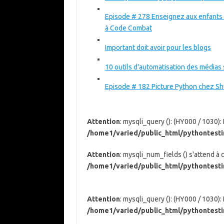
Episode # 278 Enseignez aux enfants 
à Code Combat
Important doit avoir pour les blogs
10 outils d'automatisation des média
Episode # 182 Picture Python chez Sh
Attention
: mysqli_query (): (HY000 / 1030)
/home1/varied/public_html/pythontest
Attention
: mysqli_num_fields () s'attend à
/home1/varied/public_html/pythontest
Attention
: mysqli_query (): (HY000 / 1030)
/home1/varied/public_html/pythontest