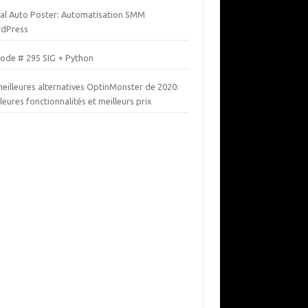
ial Auto Poster: Automatisation SMM
dPress
sode # 295 SIG + Python
meilleures alternatives OptinMonster de 2020:
leures fonctionnalités et meilleurs prix