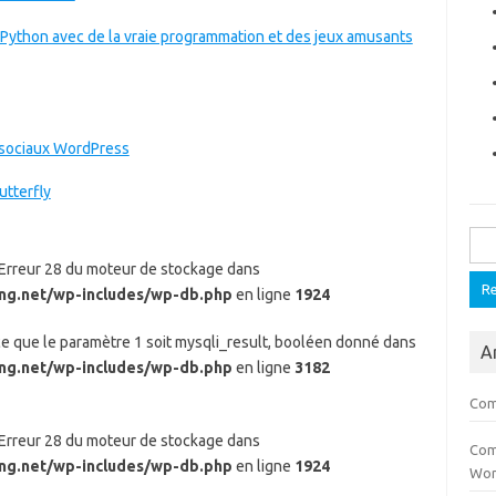
Python avec de la vraie programmation et des jeux amusants
s sociaux WordPress
utterfly
Rech
: Erreur 28 du moteur de stockage dans
ing.net/wp-includes/wp-db.php
en ligne
1924
 ce que le paramètre 1 soit mysqli_result, booléen donné dans
Ar
ing.net/wp-includes/wp-db.php
en ligne
3182
Com
: Erreur 28 du moteur de stockage dans
Com
ing.net/wp-includes/wp-db.php
en ligne
1924
Wor