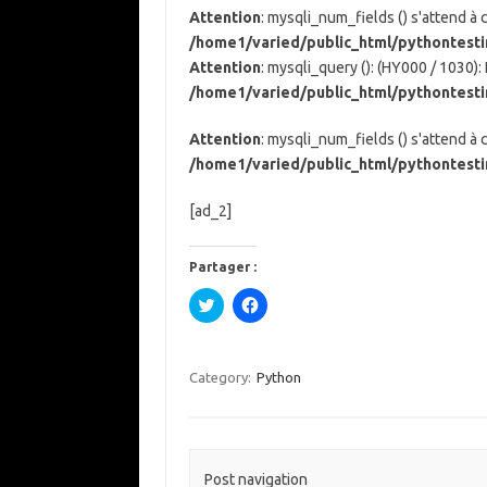
Attention
: mysqli_num_fields () s'attend à
/home1/varied/public_html/pythontest
Attention
: mysqli_query (): (HY000 / 1030)
/home1/varied/public_html/pythontest
Attention
: mysqli_num_fields () s'attend à
/home1/varied/public_html/pythontest
[ad_2]
Partager :
C
C
l
l
i
i
q
q
u
u
e
e
Category:
Python
z
z
p
p
o
o
u
u
r
r
p
p
a
a
Post navigation
r
r