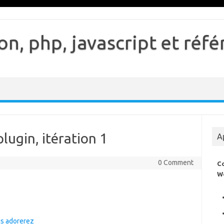
n, php, javascript et ré
plugin, itération 1
A
0 Comment
C
W
us adorerez