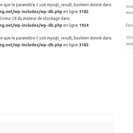
 ce que le paramètre 1 soit mysqli_result, booléen donné dans
Soc
ing.net/wp-includes/wp-db.php
en ligne
3182
Wor
: Erreur 28 du moteur de stockage dans
ing.net/wp-includes/wp-db.php
en ligne
1924
Épi
10 
 ce que le paramètre 1 soit mysqli_result, booléen donné dans
meil
ing.net/wp-includes/wp-db.php
en ligne
3182