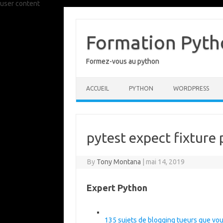
user content
Skip
to
content
Formation Pytho
Formez-vous au python
ACCUEIL
PYTHON
WORDPRESS
pytest expect fixture 
By
Tony Montana
|
mai 14, 2019
Expert Python
135 sujets de blogging tueurs que vo