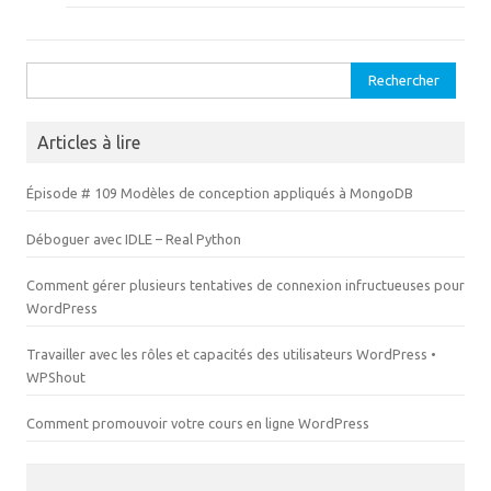
n
e
ê
n
t
ê
r
t
e
r
Rechercher :
)
e
)
Articles à lire
Épisode # 109 Modèles de conception appliqués à MongoDB
Déboguer avec IDLE – Real Python
Comment gérer plusieurs tentatives de connexion infructueuses pour
WordPress
Travailler avec les rôles et capacités des utilisateurs WordPress •
WPShout
Comment promouvoir votre cours en ligne WordPress