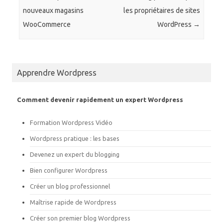
e
e
r
r
nouveaux magasins
les propriétaires de sites
s
s
u
u
WooCommerce
WordPress
→
r
r
T
F
w
a
i
c
t
e
t
b
e
o
r
o
Apprendre Wordpress
(
k
o
(
u
o
v
u
Comment devenir rapidement un expert Wordpress
r
v
e
r
d
e
Formation Wordpress Vidéo
a
d
n
a
s
n
Wordpress pratique : les bases
u
s
n
u
Devenez un expert du blogging
e
n
n
e
o
n
Bien configurer Wordpress
u
o
v
u
Créer un blog professionnel
e
v
l
e
l
l
Maîtrise rapide de Wordpress
e
l
f
e
Créer son premier blog Wordpress
e
f