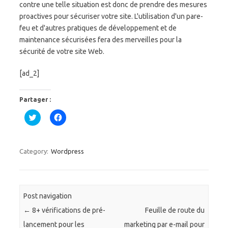
contre une telle situation est donc de prendre des mesures
proactives pour sécuriser votre site. L'utilisation d'un pare-
feu et d'autres pratiques de développement et de
maintenance sécurisées fera des merveilles pour la
sécurité de votre site Web.
[ad_2]
Partager :
C
C
l
l
i
i
q
q
u
u
e
e
Category:
Wordpress
z
z
p
p
o
o
u
u
r
r
p
p
a
a
Post navigation
r
r
t
t
←
8+ vérifications de pré-
Feuille de route du
a
a
g
g
lancement pour les
marketing par e-mail pour